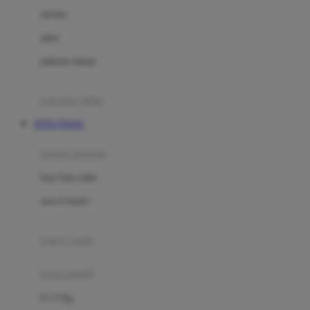
Dae Organics
setelan
Docare
jaket
Doona
pakaian dalam
Down To Earth
Drew
pakaian tidur
Dr. Brown's
TOTO TOGEL
E
kereta dorong
ELC
bayi baru lahir
Ergobaby
usia 6 bulan+
Expert Care
koper anak
Ezyroller
kursi mobil
F
0-13 Kg
Felt So Sweet