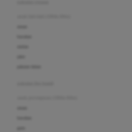
pakaian renang
Bumkins
anak laki-laki (18bln-8thn)
C
atasan
Cetaphil
bawahan
Chicco
setelan
Childlife
jaket
Clevamama
pakaian dalam
Cocolatte
Cottonseeds
pakaian ibu hamil
Cozy N Safe
anak perempuan (18bln-8thn)
Crane
atasan
Cybex
bawahan
D
gaun