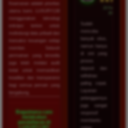
Keamanan adalah prioritas
23 Februari
utama kami. LUXURY138
2026
menggunakan teknologi
Sudah
enkripsi terkini untuk
mencoba
melindungi data pribadi dan
banyak situs,
transaksi keuangan setiap
namun hanya
member. Seluruh
di sini yang
permainan yang tersedia
proses
juga telah melalui audit
deposit dan
ketat untuk memastikan
withdraw
keadilan dan transparansi
paling cepat.
bagi semua pemain yang
Layanan
bergabung.
pelanggannya
juga sangat
Bagaimana cara
responsif
melakukan
membantu
pendaftaran di
LUXURY138?
setiap