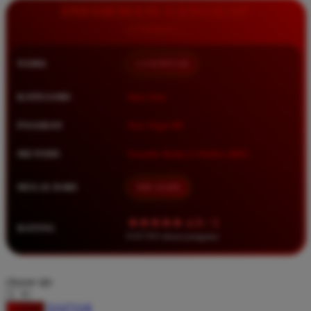
Squishmallows
INFORMASI LENGKAP
Starbooks
Stick-O
NAMA
LUXURY138
Stokke
KATEGORI
Situs Toto
Sudocrem
Sumimo
PASARAN
Toto Togel 4D
Sunnylife
METODE
Transfer Bank, E-Wallet, QRIS
Sun-Staches
MULAI DARI
IDR 10.000
Swimava
★★★★★ 4.9 / 5
T
RATING
8.417.951 ulasan pengguna
Tommee Tippee
Trunki
choose qty
Tutti Bambini
DAFTAR
LOGIN