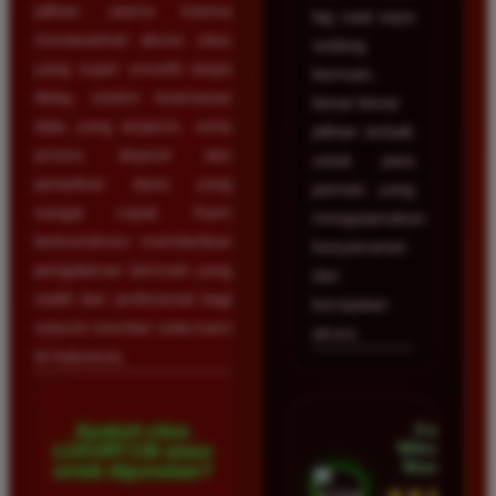
pilihan utama karena
lag saat saya
menawarkan akses situs
sedang
yang super smooth tanpa
bermain,
delay, sistem keamanan
benar-benar
data yang terjamin, serta
pilihan terbaik
proses deposit dan
untuk para
penarikan dana yang
pemain yang
sangat cepat. Kami
mengutamakan
berkomitmen memberikan
kenyamanan
pengalaman bermain yang
dan
stabil dan profesional bagi
kecepatan
seluruh member setia kami
akses.
di Indonesia.
Aulia
Apakah situs
Wibowo •
LUXURY138 aman
Manado
untuk digunakan?
★★★★★