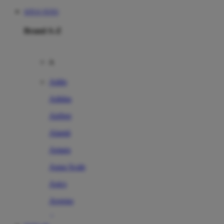
SITUS TOTO
Brand A-Z
A
Addo
Adidas
Airfree
Alamii
Amara
Aqua Scale
Asics
Aveeno
Awan