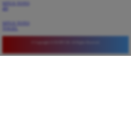
SITUS TOTO
4D
SITUS TOTO
TOGEL
© Copyright LUXURY138. All Rights Reserved.