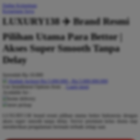
Daftar Keinginan
Q
Keranjang Saya
QV Baby
LUXURY138 ✈️ Brand Resmi
R
Pilihan Utama Para Bettor |
Real Shades
Akses Super Smooth Tanpa
Red Castle
Delay
Ribbon Madness
Serendah
Rp 10.000
S
Hadiah Jackpot
Rp.5.000.000
-
Rp.5.000.000.000
Use Installment Options from
.
Laarn more
Sebamed
Available for :
home delivery
Silver Cross
store pickup
Simply Idea
LUXURY138 brand resmi pilihan utama bettor Indonesia dengan
akses super smooth tanpa delay. Server premium kelas dunia siap
Skip Hop
memberikan pengalaman bermain terbaik setiap saat.
Spectra