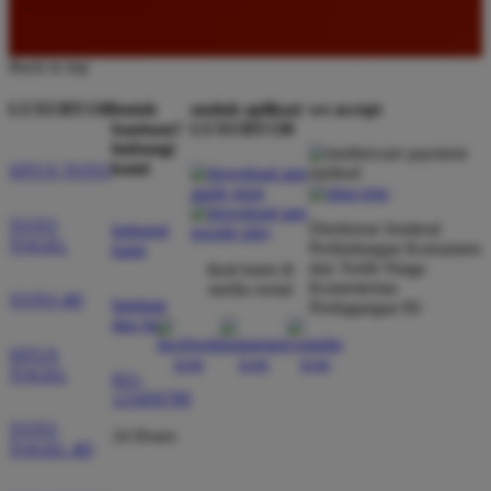
Back to top
LUXURY138
butuh
unduh aplikasi
we accept
bantuan?
LUXURY138
hubungi
kami
SITUS TOTO
TOTO
Direktorat Jenderal
hubungi
TOGEL
Perlindungan Konsumen
kami
dan Tertib Niaga
ikuti kami di
Kementerian
media sosial
TOTO 4D
bantuan
Perdagangan RI
dan faq
SITUS
TOGEL
021-
123456789
TOTO
24 Hours
TOGEL 4D