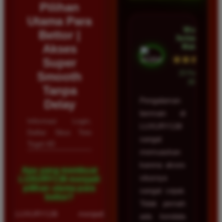
Pilihan
Utama Para
Wulan
Bettor |
Setiawan •
Akses
Malang
★★★★★
Super
23 Februari
Smooth
2026
Tanpa
Pengalaman
Delay
bermain di
Informasi Login,
LUXURY138
Daftar Situs Toto
sangat
Togel 4D
memuaskan
karena akses
Apa yang membuat
situsnya
LUXURY138 menjadi
pilihan utama para
sangat cepat.
bettor?
Tidak pernah
LUXURY138 menjadi
ada kendala