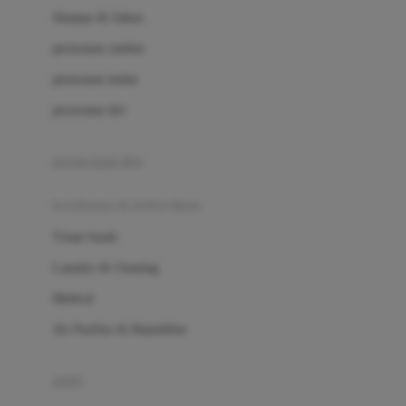
London Taxi
Shampo & Sabun
Love To Dream
perawatan rambut
perawatan mulut
M
perawatan diri
Magformers
Mama's Choice
perawatan ibu
Mamas&Papas
kesehatan & kebersihan
Mamaway
Tissue basah
Maxi Cosi
Laundry & Cleaning
Megabloks
Medical
Micro
Air Purifier & Humidifier
MiDeer
Mimi & Lula
potty
Mini Monkey