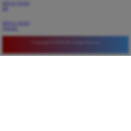
SITUS TOTO
4D
SITUS TOTO
TOGEL
© Copyright LUXURY138. All Rights Reserved.