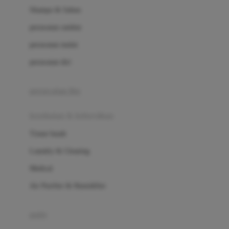
London Taxi
Shampo & Sabun
Love To Dream
perawatan rambut
perawatan mulut
M
perawatan diri
Magformers
Mama's Choice
perawatan ibu
Mamas&Papas
kesehatan & kebersihan
Mamaway
Tissue basah
Maxi Cosi
Laundry & Cleaning
Megabloks
Medical
Micro
Air Purifier & Humidifier
MiDeer
Mimi & Lula
potty
Mini Monkey