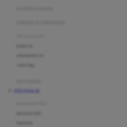
pengolah makanan
Joolz
Jujube
makanan & multivitamin
K
alat menyusui
Kiddycuts
pompa asi
Kumon
penyimpanan asi
L
cooler bags
Leapfrog
kursi makan
Leclerc
TOTO TOGEL 4D
Lee Vierra
Lillebaby
perawatan bayi
Little Bird Told Me
perawatan kulit
Little Miss Janis
Sunscreen