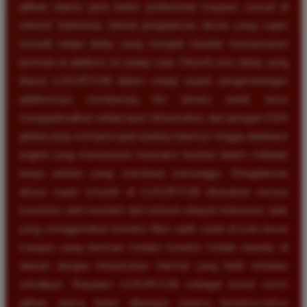
pilihan utama para bettor profesional maupun casual di
seluruh Indonesia, berkat pengalaman akses yang super
smooth tanpa delay yang menjadi standar kenyamanan
bermain di platform ini setiap saat. Filosofi zero delay yang
dianut LUXURY138 dalam setiap aspek pengembangan
platformnya mendorong tim teknisi untuk terus
mengoptimalkan setiap layer infrastruktur, dari jaringan CDN
global yang mempercepat loading halaman hingga database
engine yang memproses transaksi taruhan dalam milidetik
tanpa antrian yang membuat menunggu. Pengalaman
akses super smooth di LUXURY138 dirasakan secara
konsisten oleh member dari seluruh wilayah Indonesia, baik
yang menggunakan koneksi fiber optik cepat di kota besar
maupun yang bermain melalui koneksi mobile standar di
daerah dengan infrastruktur internet yang lebih terbatas
sekalipun. Reputasi LUXURY138 sebagai brand resmi
pilihan utama bettor dibangun selama bertahun-tahun