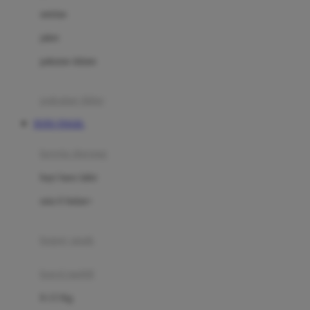
Dae Organics
setelan
Docare
jaket
Doona
pakaian dalam
Down To Earth
Drew
pakaian tidur
Dr. Brown's
TOTO TOGEL
E
kereta dorong
ELC
bayi baru lahir
Ergobaby
usia 6 bulan+
Expert Care
koper anak
Ezyroller
kursi mobil
F
0-13 Kg
Felt So Sweet