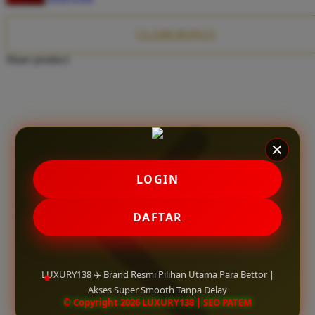
Twistshake
TY Toys
CLAIM BONUS
Share product:
U
V
Veja
Vitaflow
LOGIN
Vtech
DAFTAR
W
Waterland
LUXURY138 ✈️ Brand Resmi Pilihan Utama Para Bettor |
Wellness
Akses Super Smooth Tanpa Delay
© Copyright 2026 LUXURY138 | SEO PATEM
X