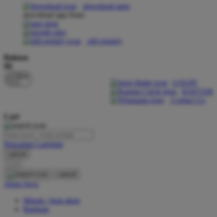
download apps
download app from:
Oh Ma Grain
Okiedog
gift registry
P
Bahasa
ID
Peachy
LOGIN
Phil & Ted's
DAFTAR
Contact Us
Philips Avent
Cari
Pigeon
Playgro
Pencarian Lanjutan
cancel
Poled Global
Cari
Ponycycle
cancel
Akun Saya
Puma
Masuk / buat akun
Pureats
Bantuan