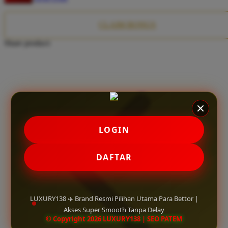
Twistshake
TY Toys
CLAIM BONUS
Share product:
U
V
Veja
Vitaflow
LOGIN
Vtech
DAFTAR
W
Waterland
LUXURY138 ✈️ Brand Resmi Pilihan Utama Para Bettor |
Wellness
Akses Super Smooth Tanpa Delay
© Copyright 2026 LUXURY138 | SEO PATEM
X