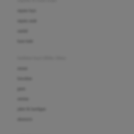
sepatu & kaus kaki
Bio Oil
sepatu bayi
Biolane
sepatu anak
Bite Fighters
sandal
Bizzi Growin
kaus kaki
Blackmores
fashion bayi (0bln-3thn)
Blooming Marvellous
atasan
Bonnels
bawahan
Bravado
gaun
Bruder
setelan
Brush Baby
jaket & kardigan
Buds Organics
aksesoris
Bugaboo
Buggygear