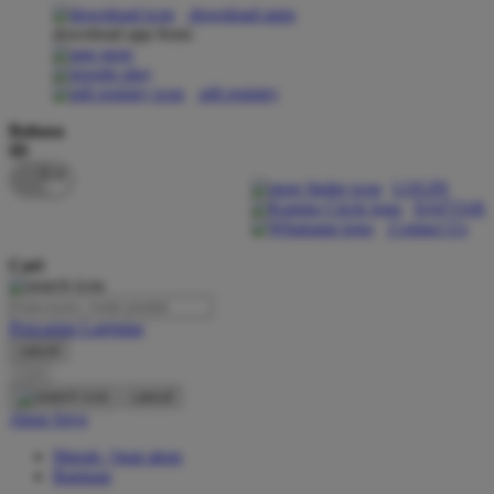
download apps
download app from:
Oh Ma Grain
Okiedog
gift registry
P
Bahasa
ID
Peachy
LOGIN
Phil & Ted's
DAFTAR
Contact Us
Philips Avent
Cari
Pigeon
Playgro
Pencarian Lanjutan
cancel
Poled Global
Cari
Ponycycle
cancel
Akun Saya
Puma
Masuk / buat akun
Pureats
Bantuan