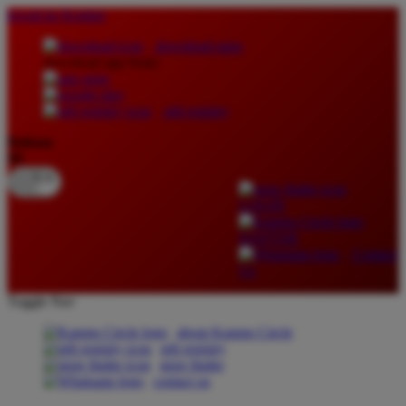
lewati ke Konten
download apps
download app from:
gift registry
Bahasa
ID
LOGIN
DAFTAR
Contact
Us
Toggle Nav
about Kanmo Circle
gift registry
store finder
contact us