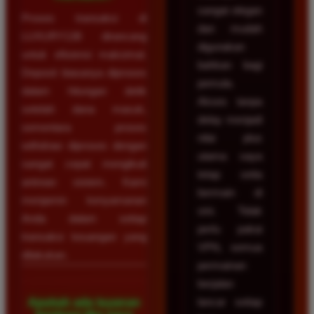
sangat elegan
Proses transaksi di
dan mudah
LUXURY138 dirancang
digunakan
untuk efisiensi maksimal.
bahkan bagi
Deposit biasanya diproses
pemula.
dalam hitungan detik
Akses tanpa
setelah dana masuk,
delay menjadi
sementara proses
nilai plus
withdraw diproses dengan
utama saya
sangat cepat mengikuti
tetap setia
antrean sistem. Kami
bermain di
menjamin kenyamanan
sini. Tidak
Anda dalam setiap
perlu pakai
transaksi keuangan yang
VPN, semua
dilakukan.
permainan
berjalan
Apakah ada layanan
lancar setiap