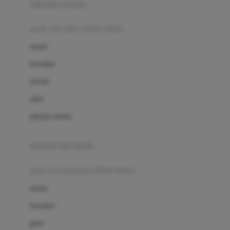
pakaian renang
Bumkins
anak laki-laki (18bln-8thn)
C
atasan
Cetaphil
bawahan
Chicco
setelan
Childlife
jaket
Clevamama
pakaian dalam
Cocolatte
Cottonseeds
pakaian ibu hamil
Cozy N Safe
anak perempuan (18bln-8thn)
Crane
atasan
Cybex
bawahan
D
gaun