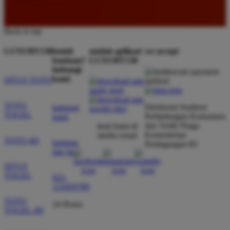
Back to top
LUXURY138
butuh
unduh aplikasi
we accept
bantuan?
LUXURY138
hubungi
kami
SITUS TOTO
TOTO
Direktorat Jenderal
hubungi
TOGEL
Perlindungan Konsumen
kami
dan Tertib Niaga
ikuti kami di
Kementerian
media sosial
TOTO 4D
bantuan
Perdagangan RI
dan faq
SITUS
TOGEL
021-
123456789
TOTO
24 Hours
TOGEL 4D