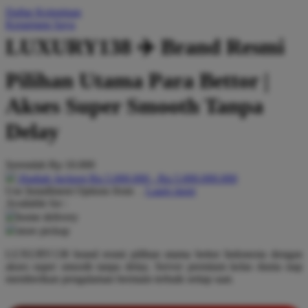
Daftar Keinginan
Q
Keranjang Saya
QV Baby
LUXURY138 ✈️ Brand Resmi
R
Pilihan Utama Para Bettor |
Real Shades
Akses Super Smooth Tanpa
Red Castle
Delay
Ribbon Madness
Serendah
Rp 10.000
S
Hadiah Jackpot
Rp.5.000.000
-
Rp.5.000.000.000
Use Installment Options from
.
Laarn more
Sebamed
Available for :
home delivery
Silver Cross
store pickup
Simply Idea
LUXURY138 brand resmi pilihan utama bettor Indonesia dengan
akses super smooth tanpa delay. Server premium kelas dunia siap
Skip Hop
memberikan pengalaman bermain terbaik setiap saat.
Spectra