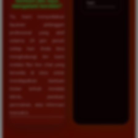
bantuan jika saya
hari.
mengalami kendala?
Ya, kami menyediakan
layanan pelanggan
profesional yang aktif
selama 24 jam penuh
setiap hari. Anda bisa
menghubungi tim kami
melalui fitur live chat yang
tersedia di situs untuk
mendapatkan bantuan
instan terkait kendala
teknis, panduan
permainan, atau informasi
transaksi.