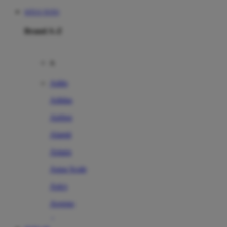
SITUS TOTO
Brand A-Z
A
Addo
Adidas
Airfree
Alamii
Amara
Aqua Scale
Asics
Aveeno
Awan