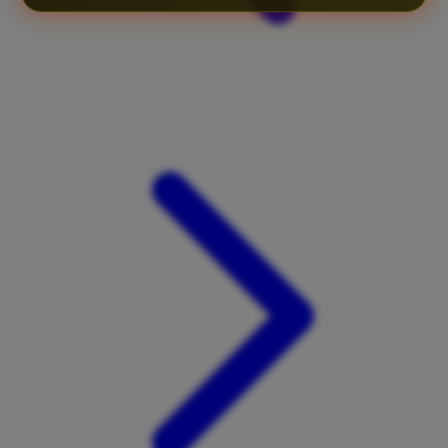
Xootz
Y
Yamatoya
Z
Zaxy
Zoggs
0-9
4Moms
59S