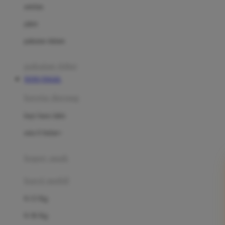
setelan
jaket
pakaian dalam
pakaian tidur
TOTO TOGEL
kereta dorong
bayi baru lahir
usia 6 bulan+
koper anak
kursi mobil
0-13 Kg
0-36 Kg