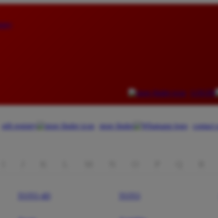
istry
LOGIN
gift registry
store finder
contact 
I
J
K
L
M
N
O
P
Q
R
TOTO 4D
TOTO