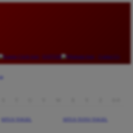
DAFTAR
Contact Us
us
S
T
U
V
W
X
Y
Z
0-9
SITUS TOGEL
SITUS TOTO TOGEL