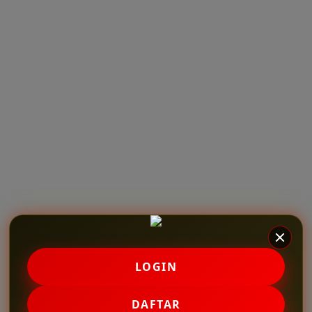
LOGIN
DAFTAR