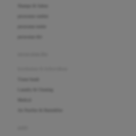
London Taxi
Shampo & Sabun
Love To Dream
perawatan rambut
perawatan mulut
M
perawatan diri
Magformers
Mama's Choice
perawatan ibu
Mamas&Papas
kesehatan & kebersihan
Mamaway
Tissue basah
Maxi Cosi
Laundry & Cleaning
Megabloks
Medical
Micro
Air Purifier & Humidifier
MiDeer
Mimi & Lula
potty
Mini Monkey