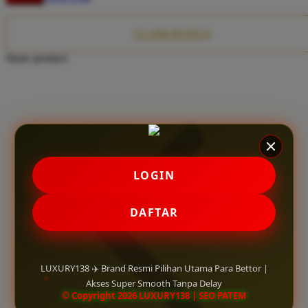
Twistshake
TY Toys
CLAIM BONUS
Share product:
U
V
Veja
Vitaflow
LOGIN
Vtech
DAFTAR
W
Waterland
LUXURY138 ✈️ Brand Resmi Pilihan Utama Para Bettor |
Wellness
Akses Super Smooth Tanpa Delay
© Copyright 2026 LUXURY138 | SEO PATEM
X