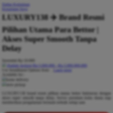
Daftar Keinginan
Q
Keranjang Saya
QV Baby
LUXURY138 ✈️ Brand Resmi
R
Pilihan Utama Para Bettor |
Real Shades
Akses Super Smooth Tanpa
Red Castle
Delay
Ribbon Madness
Serendah
Rp 10.000
S
Hadiah Jackpot
Rp.5.000.000
-
Rp.5.000.000.000
Use Installment Options from
.
Laarn more
Sebamed
Available for :
home delivery
Silver Cross
store pickup
Simply Idea
LUXURY138 brand resmi pilihan utama bettor Indonesia dengan
akses super smooth tanpa delay. Server premium kelas dunia siap
Skip Hop
memberikan pengalaman bermain terbaik setiap saat.
Spectra