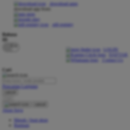
download apps
download app from:
Oh Ma Grain
Okiedog
gift registry
P
Bahasa
ID
Peachy
LOGIN
Phil & Ted's
DAFTAR
Contact Us
Philips Avent
Cari
Pigeon
Playgro
Pencarian Lanjutan
cancel
Poled Global
Cari
Ponycycle
cancel
Akun Saya
Puma
Masuk / buat akun
Pureats
Bantuan