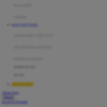
Moby
bak mandi
Momami
handuk
Mothercare
SITUS TOTO TOGEL
Mustela
ayunan dan walker bayi
My Buddy Tag
My K
alas bermain anak bayi
N
mainan anak bayi
Naif
mothercare toys
Nike
elc toys
Nordic Natural
LUXURY138
Nuby
Akun Saya
Nuna
Masuk
lewati ke Konten
O