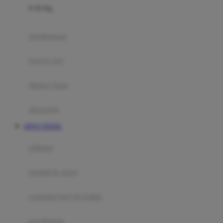
0-36 Kg
Fisher Price
Flipper
gendongan
Friends Of Sally
travel cots
G
diaper bags
Gb
Geko
aksesoris
Graco
SITUS TOGEL
Gund
selimut
H
bantal & sprei
Habbie
Haenim
ranjang bayi & balita
Happy Horse
perabotan