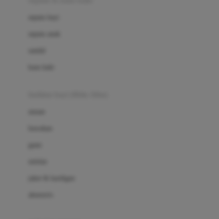
sepatu & kaus kaki
Bio Oil
sepatu bayi
Biolane
sepatu anak
Bite Fighters
sandal
Bizzi Growin
kaus kaki
Blackmores
fashion bayi (0bln-3thn)
Blooming Marvellous
atasan
Bonnels
bawahan
Bravado
gaun
Bruder
setelan
Brush Baby
jaket & kardigan
Buds Organics
aksesoris
Bugaboo
Buggygear