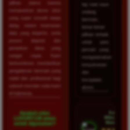
pilihan utama karena
lag saat saya
menawarkan akses situs
sedang
yang super smooth tanpa
bermain,
delay, sistem keamanan
benar-benar
data yang terjamin, serta
pilihan terbaik
proses deposit dan
untuk para
penarikan dana yang
pemain yang
sangat cepat. Kami
mengutamakan
berkomitmen memberikan
kenyamanan
pengalaman bermain yang
dan
stabil dan profesional bagi
kecepatan
seluruh member setia kami
akses.
di Indonesia.
Aulia
Apakah situs
Wibowo •
LUXURY138 aman
Manado
untuk digunakan?
★★★★★