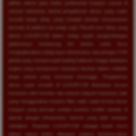
pilihan utama para bettor profesional maupun casual di
seluruh Indonesia, berkat pengalaman akses yang super
smooth tanpa delay yang menjadi standar kenyamanan
bermain di platform ini setiap saat. Filosofi zero delay yang
dianut LUXURY138 dalam setiap aspek pengembangan
platformnya mendorong tim teknisi untuk terus
mengoptimalkan setiap layer infrastruktur, dari jaringan CDN
global yang mempercepat loading halaman hingga database
engine yang memproses transaksi taruhan dalam milidetik
tanpa antrian yang membuat menunggu. Pengalaman
akses super smooth di LUXURY138 dirasakan secara
konsisten oleh member dari seluruh wilayah Indonesia, baik
yang menggunakan koneksi fiber optik cepat di kota besar
maupun yang bermain melalui koneksi mobile standar di
daerah dengan infrastruktur internet yang lebih terbatas
sekalipun. Reputasi LUXURY138 sebagai brand resmi
pilihan utama bettor dibangun selama bertahun-tahun