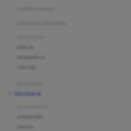
pengolah makanan
Joolz
Jujube
makanan & multivitamin
K
alat menyusui
Kiddycuts
pompa asi
Kumon
penyimpanan asi
L
cooler bags
Leapfrog
kursi makan
Leclerc
TOTO TOGEL 4D
Lee Vierra
Lillebaby
perawatan bayi
Little Bird Told Me
perawatan kulit
Little Miss Janis
Sunscreen