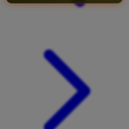
Xootz
Y
Yamatoya
Z
Zaxy
Zoggs
0-9
4Moms
59S