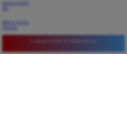
SITUS TOTO
4D
SITUS TOTO
TOGEL
© Copyright LUXURY138. All Rights Reserved.