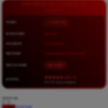
Squishmallows
INFORMASI LENGKAP
Starbooks
Stick-O
NAMA
LUXURY138
Stokke
KATEGORI
Situs Toto
Sudocrem
Sumimo
PASARAN
Toto Togel 4D
Sunnylife
METODE
Transfer Bank, E-Wallet, QRIS
Sun-Staches
MULAI DARI
IDR 10.000
Swimava
★★★★★ 4.9 / 5
T
RATING
8.417.951 ulasan pengguna
Tommee Tippee
Trunki
choose qty
Tutti Bambini
DAFTAR
LOGIN