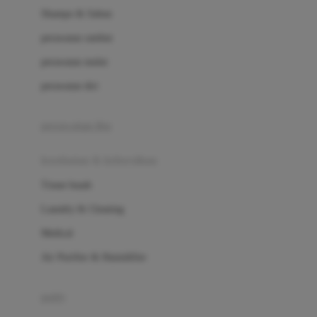
London Taxi
Shampo & Sabun
Love To Dream
perawatan rambut
perawatan mulut
M
perawatan diri
Magformers
Mama's Choice
perawatan ibu
Mamas&Papas
kesehatan & kebersihan
Mamaway
Tissue basah
Maxi Cosi
Laundry & Cleaning
Megabloks
Medical
Micro
Air Purifier & Humidifier
MiDeer
Mimi & Lula
potty
Mini Monkey