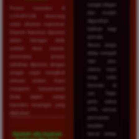
sangat elegan
Proses transaksi di
dan mudah
LUXURY138 dirancang
digunakan
untuk efisiensi maksimal.
bahkan bagi
Deposit biasanya diproses
pemula.
dalam hitungan detik
Akses tanpa
setelah dana masuk,
delay menjadi
sementara proses
nilai plus
withdraw diproses dengan
utama saya
sangat cepat mengikuti
tetap setia
antrean sistem. Kami
bermain di
menjamin kenyamanan
sini. Tidak
Anda dalam setiap
perlu pakai
transaksi keuangan yang
VPN, semua
dilakukan.
permainan
berjalan
Apakah ada layanan
lancar setiap