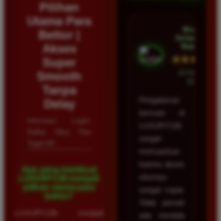
Pilihan
Utama Para
Wulan
Bettor |
Setiawan •
Akses
Malang
★★★★★
Super
23 Februari
Smooth
2026
Tanpa
Pengalaman
Delay
bermain di
Informasi Login,
LUXURY138
Daftar Situs Toto
sangat
Togel 4D
memuaskan
karena akses
Apa yang membuat
situsnya
LUXURY138 menjadi
pilihan utama para
sangat cepat.
bettor?
Tidak pernah
LUXURY138 menjadi
ada kendala