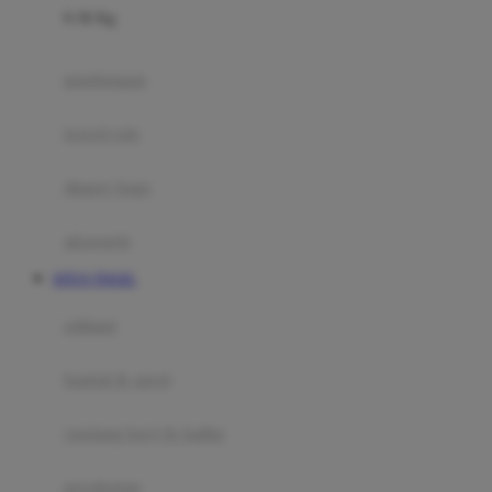
0-36 Kg
Fisher Price
Flipper
gendongan
Friends Of Sally
travel cots
G
diaper bags
Gb
Geko
aksesoris
Graco
SITUS TOGEL
Gund
selimut
H
bantal & sprei
Habbie
Haenim
ranjang bayi & balita
Happy Horse
perabotan