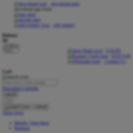
download apps
download app from:
Oh Ma Grain
Okiedog
gift registry
P
Bahasa
ID
Peachy
LOGIN
Phil & Ted's
DAFTAR
Contact Us
Philips Avent
Cari
Pigeon
Playgro
Pencarian Lanjutan
cancel
Poled Global
Cari
Ponycycle
cancel
Akun Saya
Puma
Masuk / buat akun
Pureats
Bantuan