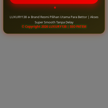
LUXURY138 ✈️ Brand Resmi Pilihan Utama Para Bettor | Akses
Super Smooth Tanpa Delay
© Copyright 2026 LUXURY138 | SEO PATEM