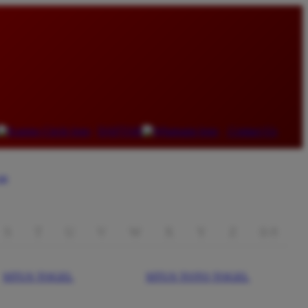
DAFTAR
Contact Us
us
S
T
U
V
W
X
Y
Z
0-9
SITUS TOGEL
SITUS TOTO TOGEL