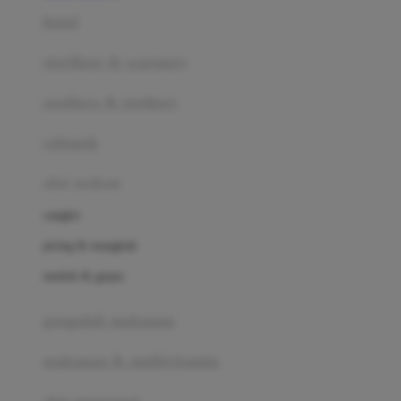
botol
sterilizer & warmers
soothers & teethers
celemek
alat makan
cangkir
piring & mangkuk
sendok & garpu
pengolah makanan
makanan & multivitamin