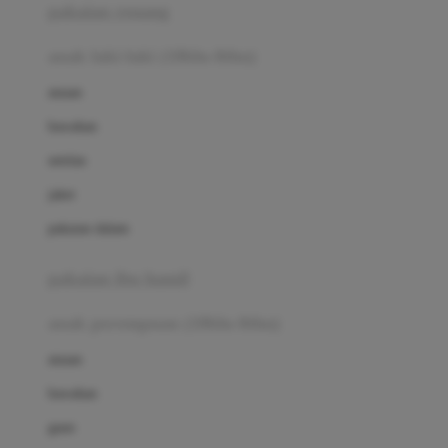
pakaian renang
anak laki-laki (18bln-8thn)
atasan
bawahan
setelan
jaket
pakaian dalam
pakaian ibu hamil
anak perempuan (18bln-8thn)
atasan
bawahan
gaun