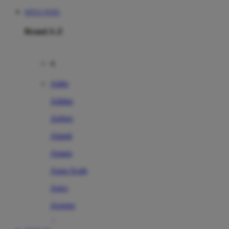
SITUS TOTO
Brand A-Z
A
Addo
Adidas
Airfree
Alamii
Amara
Aqua Scale
Asics
Aveeno
Awan