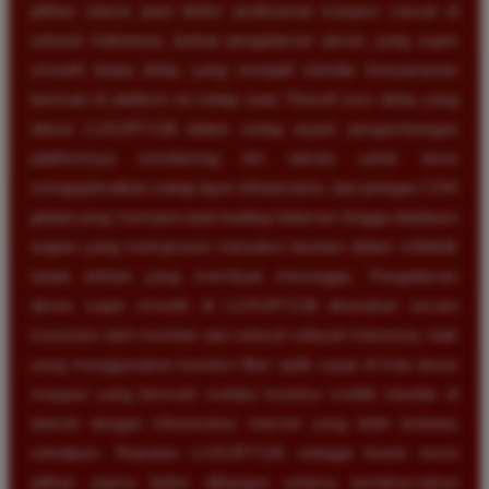
pilihan utama para bettor profesional maupun casual di
seluruh Indonesia, berkat pengalaman akses yang super
smooth tanpa delay yang menjadi standar kenyamanan
bermain di platform ini setiap saat. Filosofi zero delay yang
dianut LUXURY138 dalam setiap aspek pengembangan
platformnya mendorong tim teknisi untuk terus
mengoptimalkan setiap layer infrastruktur, dari jaringan CDN
global yang mempercepat loading halaman hingga database
engine yang memproses transaksi taruhan dalam milidetik
tanpa antrian yang membuat menunggu. Pengalaman
akses super smooth di LUXURY138 dirasakan secara
konsisten oleh member dari seluruh wilayah Indonesia, baik
yang menggunakan koneksi fiber optik cepat di kota besar
maupun yang bermain melalui koneksi mobile standar di
daerah dengan infrastruktur internet yang lebih terbatas
sekalipun. Reputasi LUXURY138 sebagai brand resmi
pilihan utama bettor dibangun selama bertahun-tahun