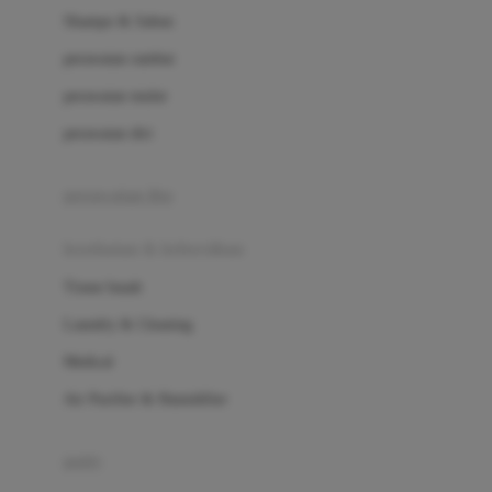
London Taxi
Shampo & Sabun
Love To Dream
perawatan rambut
perawatan mulut
M
perawatan diri
Magformers
Mama's Choice
perawatan ibu
Mamas&Papas
kesehatan & kebersihan
Mamaway
Tissue basah
Maxi Cosi
Laundry & Cleaning
Megabloks
Medical
Micro
Air Purifier & Humidifier
MiDeer
Mimi & Lula
potty
Mini Monkey