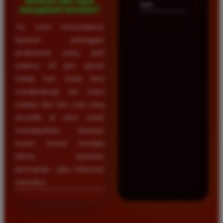
bantuan jika saya
hari.
mengalami kendala?
Ya, kami menyediakan
layanan pelanggan
profesional yang aktif
selama 24 jam penuh
setiap hari. Anda bisa
menghubungi tim kami
melalui fitur live chat yang
tersedia di situs untuk
mendapatkan bantuan
instan terkait kendala
teknis, panduan
permainan, atau informasi
transaksi.