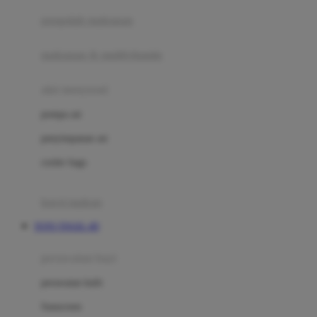
pengolah makanan
Joolz
Jujube
makanan & multivitamin
K
alat menyusui
Kiddycuts
pompa asi
Kumon
penyimpanan asi
L
cooler bags
Leapfrog
kursi makan
Leclerc
TOTO TOGEL 4D
Lee Vierra
Lillebaby
perawatan bayi
Little Bird Told Me
perawatan kulit
Little Miss Janis
Sunscreen