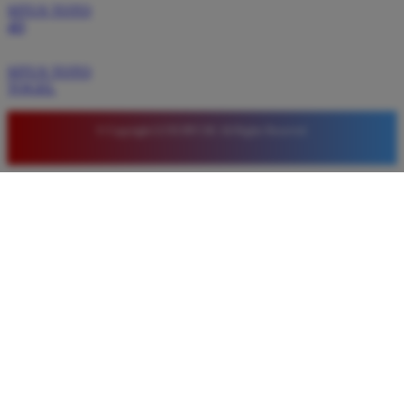
SITUS TOTO
4D
SITUS TOTO
TOGEL
© Copyright LUXURY138. All Rights Reserved.