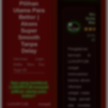
Pilihan
Utama Para
Wulan
Bettor |
Setiawan •
Akses
Malang
★★★★★
Super
23 Februari
Smooth
2026
Tanpa
Pengalaman
Delay
bermain di
Informasi Login,
LUXURY138
Daftar Situs Toto
sangat
Togel 4D
memuaskan
karena akses
Apa yang membuat
situsnya
LUXURY138 menjadi
pilihan utama para
sangat cepat.
bettor?
Tidak pernah
LUXURY138 menjadi
ada kendala