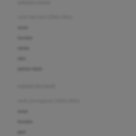
pakaian renang
Bumkins
anak laki-laki (18bln-8thn)
C
atasan
Cetaphil
bawahan
Chicco
setelan
Childlife
jaket
Clevamama
pakaian dalam
Cocolatte
Cottonseeds
pakaian ibu hamil
Cozy N Safe
anak perempuan (18bln-8thn)
Crane
atasan
Cybex
bawahan
D
gaun