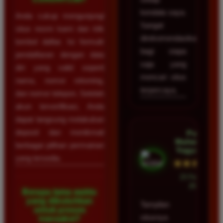
kendala saya.
Anda cukup mengunjungi
Sangat
situs resmi kami dan klik
direkomendasikan
tombol daftar. Isi formulir
bagi siapa
pendaftaran dengan data
saja yang
diri yang valid seperti
mencari situs
nama, nomor rekening,
terpercaya.
dan nomor telepon. Setelah
akun terverifikasi, Anda
dapat langsung melakukan
deposit dan menikmati
Putri
Mahendra •
berbagai pilihan permainan
Yogyakarta
yang tersedia.
★★★★★
23 Februari
2026
Berapa lama waktu
yang dibutuhkan
Tampilan
untuk proses
situsnya
transaksi?