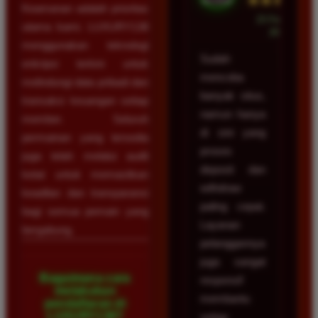
Keamanan adalah prioritas
23 Februari
utama kami. LUXURY138
2026
menggunakan teknologi
Sudah
enkripsi terkini untuk
mencoba
melindungi data pribadi dan
banyak situs,
transaksi keuangan setiap
namun hanya
member. Seluruh
di sini yang
permainan yang tersedia
proses
juga telah melalui audit
deposit dan
ketat untuk memastikan
withdraw
keadilan dan transparansi
paling cepat.
bagi semua pemain yang
Layanan
bergabung.
pelanggannya
juga sangat
Bagaimana cara
responsif
melakukan
membantu
pendaftaran di
LUXURY138?
setiap