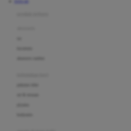
TOTO 4D
Azetabio
produk terbaru
B
aksesoris
Baabaasheepz
tas
Babiators
kacamata
Baby Dove
aksesoris rambut
Baby Jogger
Baby Rovega
kebutuhan bayi
Babybee
pakaian tidur
Banana Boat
set & terusan
Banz
piyama
Barbie
bodysuits
Beaba
Beauty Barn