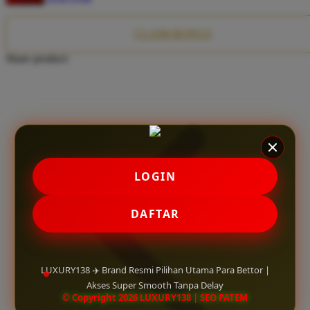
Twistshake
TY Toys
CLAIM BONUS
Share product:
U
V
Veja
Vitaflow
LOGIN
Vtech
DAFTAR
W
Waterland
LUXURY138 ✈️ Brand Resmi Pilihan Utama Para Bettor |
Wellness
Akses Super Smooth Tanpa Delay
© Copyright 2026 LUXURY138 | SEO PATEM
X