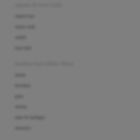
sepatu & kaus kaki
sepatu bayi
sepatu anak
sandal
kaus kaki
fashion bayi (0bln-3thn)
atasan
bawahan
gaun
setelan
jaket & kardigan
aksesoris