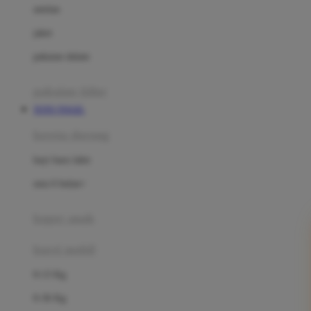
setelan
jaket
pakaian dalam
pakaian tidur
TOTO TOGEL
kereta dorong
bayi baru lahir
usia 6 bulan+
koper anak
kursi mobil
0-13 Kg
0-36 Kg