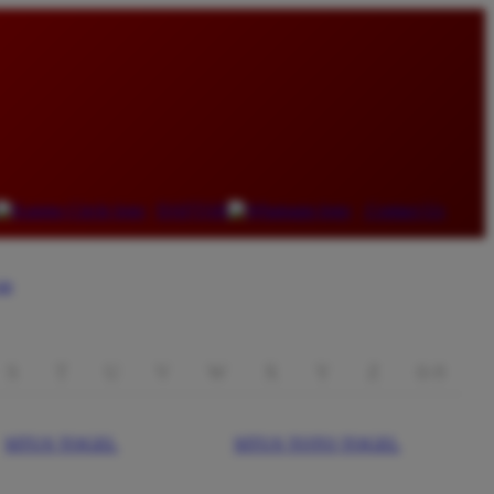
DAFTAR
Contact Us
us
S
T
U
V
W
X
Y
Z
0-9
SITUS TOGEL
SITUS TOTO TOGEL