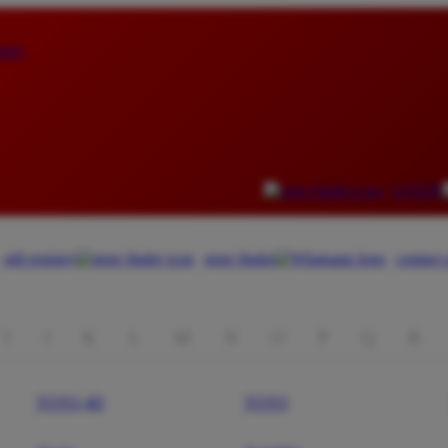
istry
LOGIN
gift registry
store finder
contact 
I
J
K
L
M
N
O
P
Q
R
TOTO 4D
TOTO