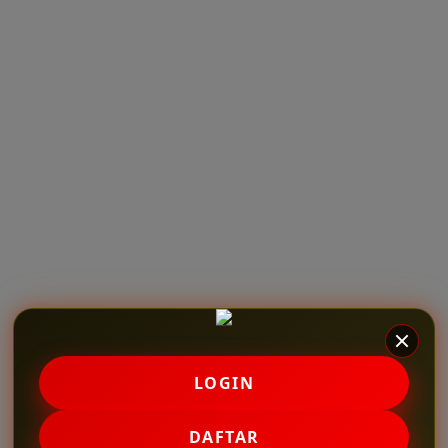
LOGIN
DAFTAR