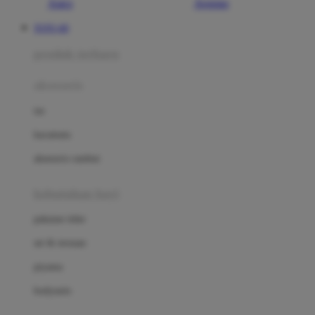
Asics
Aveeno
TOTO 4D
produk terbaru
aksesoris
tas
kacamata
aksesoris rambut
kebutuhan bayi
pakaian tidur
set & terusan
piyama
bodysuits