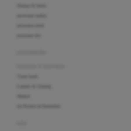
London Taxi
Shampo & Sabun
Love To Dream
perawatan rambut
perawatan mulut
M
perawatan diri
Magformers
Mama's Choice
perawatan ibu
Mamas&Papas
kesehatan & kebersihan
Mamaway
Tissue basah
Maxi Cosi
Laundry & Cleaning
Megabloks
Medical
Micro
Air Purifier & Humidifier
MiDeer
Mimi & Lula
potty
Mini Monkey