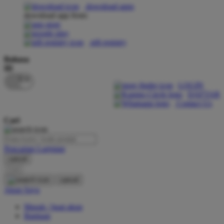
download apps
download app from:
Oh Ma Grain
Okiedog
gift registry
P
Bahasa
ID
Peachy
LOGIN
Phil & Ted's
DAFTAR
Contact Us
Philips Avent
Cari
Pigeon
Playgro
Pencarian Lanjutan
cancel
Poled Global
Cari
Ponycycle
cancel
Akun Saya
Puma
Masuk / buat akun
Pureats
Bantuan