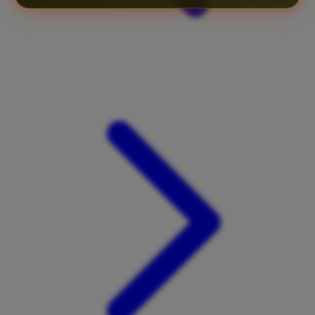
Xootz
Y
Yamatoya
Z
Zaxy
Zoggs
0-9
4Moms
59S