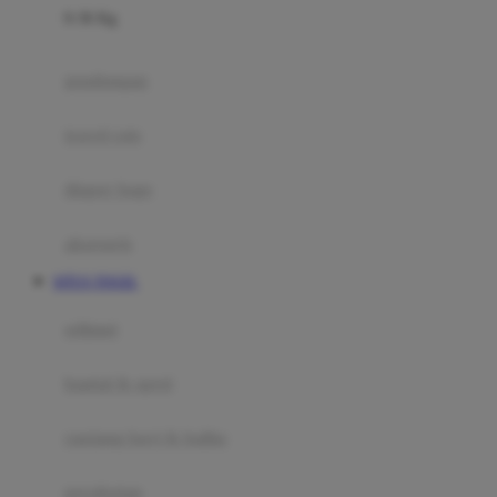
0-36 Kg
Fisher Price
Flipper
gendongan
Friends Of Sally
travel cots
G
diaper bags
Gb
Geko
aksesoris
Graco
SITUS TOGEL
Gund
selimut
H
bantal & sprei
Habbie
Haenim
ranjang bayi & balita
Happy Horse
perabotan