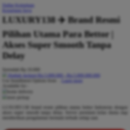
Daftar Keinginan
Q
Keranjang Saya
QV Baby
LUXURY138 ✈️ Brand Resmi
R
Pilihan Utama Para Bettor |
Real Shades
Akses Super Smooth Tanpa
Red Castle
Delay
Ribbon Madness
Serendah
Rp 10.000
S
Hadiah Jackpot
Rp.5.000.000
-
Rp.5.000.000.000
Use Installment Options from
.
Laarn more
Sebamed
Available for :
home delivery
Silver Cross
store pickup
Simply Idea
LUXURY138 brand resmi pilihan utama bettor Indonesia dengan
akses super smooth tanpa delay. Server premium kelas dunia siap
Skip Hop
memberikan pengalaman bermain terbaik setiap saat.
Spectra