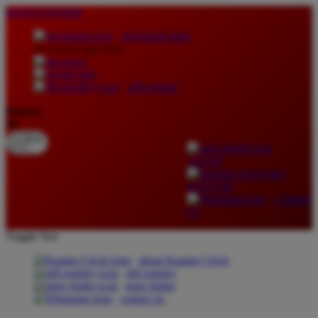
lewati ke Konten
download apps
download app from:
gift registry
Bahasa
ID
LOGIN
DAFTAR
Contact
Us
Toggle Nav
about Kanmo Circle
gift registry
store finder
contact us