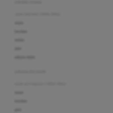
pakaian renang
Bumkins
anak laki-laki (18bln-8thn)
C
atasan
Cetaphil
bawahan
Chicco
setelan
Childlife
jaket
Clevamama
pakaian dalam
Cocolatte
Cottonseeds
pakaian ibu hamil
Cozy N Safe
anak perempuan (18bln-8thn)
Crane
atasan
Cybex
bawahan
D
gaun