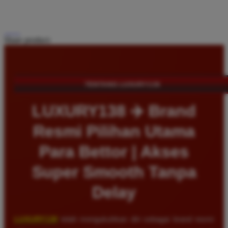
Share product:
TENTANG LUXURY138
LUXURY138 ✈️ Brand
Resmi Pilihan Utama
Para Bettor | Akses
Super Smooth Tanpa
Delay
LUXURY138
telah mengukuhkan diri sebagai brand resmi