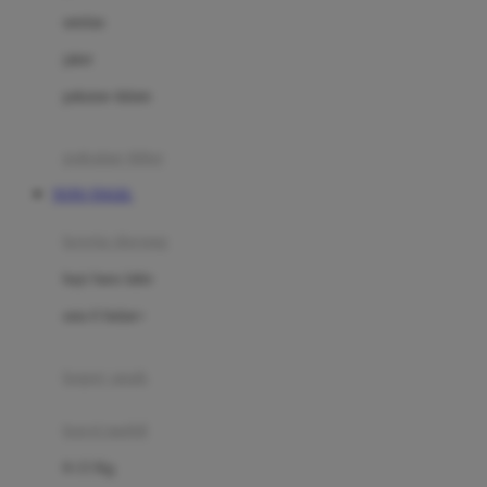
Dae Organics
setelan
Docare
jaket
Doona
pakaian dalam
Down To Earth
Drew
pakaian tidur
Dr. Brown's
TOTO TOGEL
E
kereta dorong
ELC
bayi baru lahir
Ergobaby
usia 6 bulan+
Expert Care
koper anak
Ezyroller
kursi mobil
F
0-13 Kg
Felt So Sweet