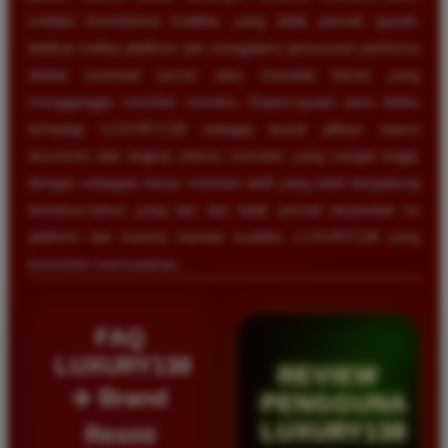
melalui konsistensi kualitas yang tidak pernah goyah,
bahkan ketika platform lain mengalami penurunan performa
akibat overload server atau masalah teknis yang
mengganggu member mereka. Kepercayaan para bettor
terhadap LUXURY138 sebagai brand pilihan utama
tercermin dari tingkat retensi member yang sangat tinggi,
dengan sebagian besar member aktif yang telah bergabung
bertahun-tahun yang lalu dan tidak pernah berpindah ke
platform lain karena standar kualitas LUXURY138 yang
konsisten memuaskan.
FAQ
LUXURY138
REVIEW
✈️ Brand
PENGGUNA
LUXURY138
Resmi