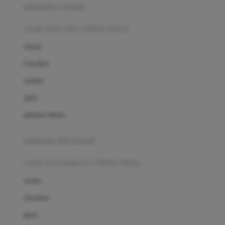
pakaian renang
anak laki-laki (18bln-8thn)
atasan
bawahan
setelan
jaket
pakaian dalam
pakaian ibu hamil
anak perempuan (18bln-8thn)
atasan
bawahan
gaun