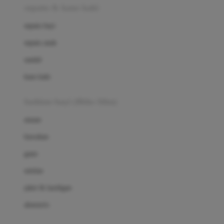
sepatu & kaus kaki
sepatu bayi
sepatu anak
sandal
kaus kaki
fashion bayi (0bln-3thn)
atasan
bawahan
gaun
setelan
jaket & kardigan
aksesoris