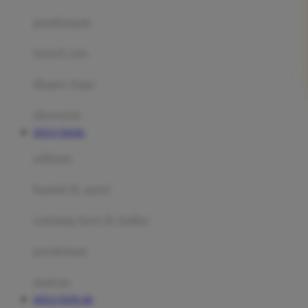
gendongan
travel cots
diaper bags
aksesoris
SITUS TOGEL
selimut
bantal & sprei
ranjang bayi & balita
perabotan
matras
SITUS TOTO 4D