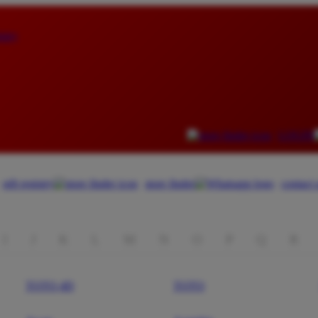
istry
LOGIN
gift registry
store finder
contact 
I
J
K
L
M
N
O
P
Q
R
TOTO 4D
TOTO