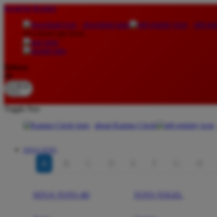
lewati ke Konten
download apps
gift reg
download app from:
Bahasa
ID
Toggle Nav
about Kanmo Circle
SITUS TOTO
A
B
C
D
E
F
G
H
SITUS TOTO 4D
TOTO TOGEL