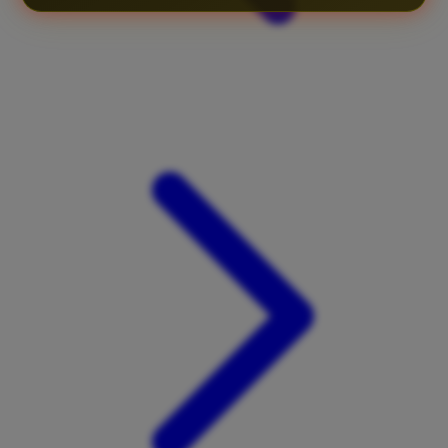
Xootz
Y
Yamatoya
Z
Zaxy
Zoggs
0-9
4Moms
59S