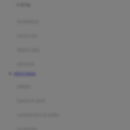
0-36 Kg
Fisher Price
Flipper
gendongan
Friends Of Sally
travel cots
G
diaper bags
Gb
Geko
aksesoris
Graco
SITUS TOGEL
Gund
selimut
H
bantal & sprei
Habbie
Haenim
ranjang bayi & balita
Happy Horse
perabotan