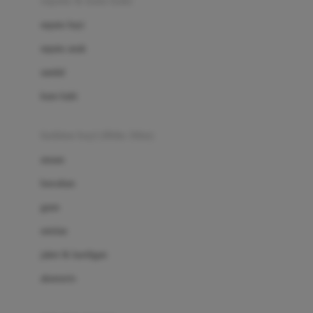
sepatu & kaus kaki
Bio Oil
sepatu bayi
Biolane
sepatu anak
Bite Fighters
sandal
Bizzi Growin
kaus kaki
Blackmores
fashion bayi (0bln-3thn)
Blooming Marvellous
atasan
Bonnels
bawahan
Bravado
gaun
Bruder
setelan
Brush Baby
jaket & kardigan
Buds Organics
aksesoris
Bugaboo
Buggygear