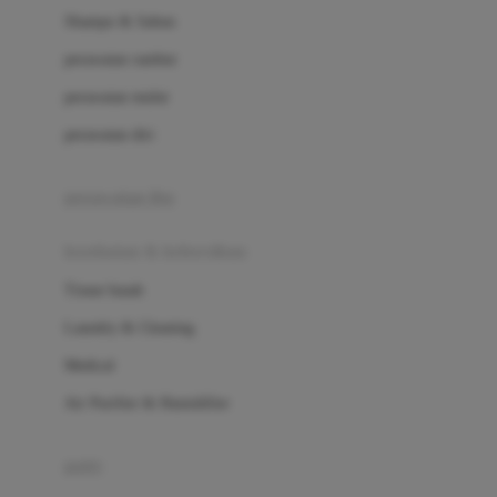
London Taxi
Shampo & Sabun
Love To Dream
perawatan rambut
perawatan mulut
M
perawatan diri
Magformers
Mama's Choice
perawatan ibu
Mamas&Papas
kesehatan & kebersihan
Mamaway
Tissue basah
Maxi Cosi
Laundry & Cleaning
Megabloks
Medical
Micro
Air Purifier & Humidifier
MiDeer
Mimi & Lula
potty
Mini Monkey