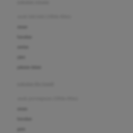
pakaian renang
Bumkins
anak laki-laki (18bln-8thn)
C
atasan
Cetaphil
bawahan
Chicco
setelan
Childlife
jaket
Clevamama
pakaian dalam
Cocolatte
Cottonseeds
pakaian ibu hamil
Cozy N Safe
anak perempuan (18bln-8thn)
Crane
atasan
Cybex
bawahan
D
gaun