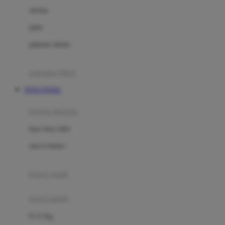
Dae Organics
setelan
Docare
jaket
Doona
pakaian dalam
Down To Earth
Drew
pakaian tidur
Dr. Brown's
TOTO TOGEL
E
kereta dorong
ELC
bayi baru lahir
Ergobaby
usia 6 bulan+
Expert Care
koper anak
Ezyroller
kursi mobil
F
0-13 Kg
Felt So Sweet