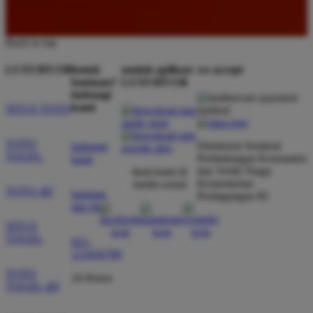
Back to top
LUXURY138
butuh
unduh aplikasi
we accept
bantuan?
LUXURY138
hubungi
kami
SITUS TOTO
TOTO
Direktorat Jenderal
hubungi
TOGEL
Perlindungan Konsumen
kami
dan Tertib Niaga
ikuti kami di
Kementerian
media sosial
TOTO 4D
bantuan
Perdagangan RI
dan faq
SITUS
TOGEL
021-
123456789
TOTO
24 Hours
TOGEL 4D