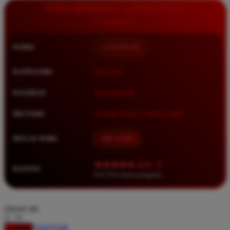
Squishmallows
INFORMASI LENGKAP
Starbooks
Stick-O
NAMA
LUXURY138
Stokke
KATEGORI
Situs Toto
Sudocrem
Sumimo
PASARAN
Toto Togel 4D
Sunnylife
METODE
Transfer Bank, E-Wallet, QRIS
Sun-Staches
MULAI DARI
IDR 10.000
Swimava
★★★★★ 4.9 / 5
T
RATING
8.417.951 ulasan pengguna
Tommee Tippee
Trunki
choose qty
Tutti Bambini
DAFTAR
LOGIN