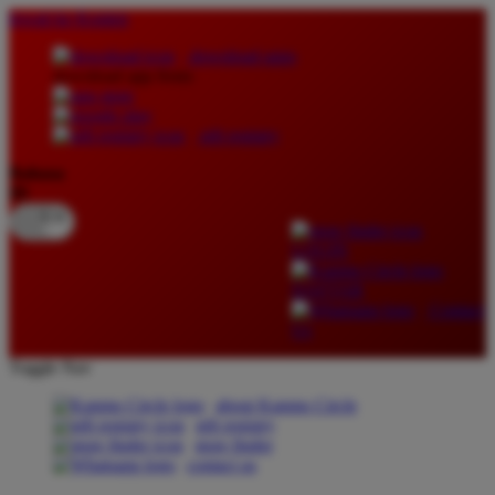
lewati ke Konten
download apps
download app from:
gift registry
Bahasa
ID
LOGIN
DAFTAR
Contact
Us
Toggle Nav
about Kanmo Circle
gift registry
store finder
contact us