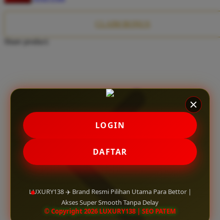
Twistshake
TY Toys
CLAIM BONUS
Share product:
U
V
Veja
Vitaflow
LOGIN
Vtech
DAFTAR
W
Waterland
LUXURY138 ✈️ Brand Resmi Pilihan Utama Para Bettor |
Wellness
Akses Super Smooth Tanpa Delay
© Copyright 2026 LUXURY138 | SEO PATEM
X