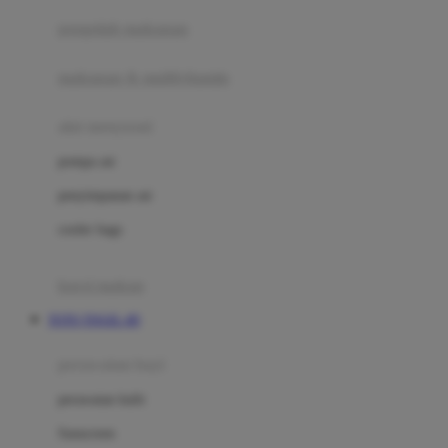
pengolah makanan
Joolz
Jujube
makanan & multivitamin
K
alat menyusui
Kiddycuts
pompa asi
Kumon
penyimpanan asi
L
cooler bags
Leapfrog
kursi makan
Leclerc
TOTO TOGEL 4D
Lee Vierra
Lillebaby
perawatan bayi
Little Bird Told Me
perawatan kulit
Little Miss Janis
Sunscreen