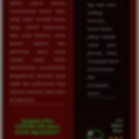
pilihan utama karena
lag saat saya
menawarkan akses situs
sedang
yang super smooth tanpa
bermain,
delay, sistem keamanan
benar-benar
data yang terjamin, serta
pilihan terbaik
proses deposit dan
untuk para
penarikan dana yang
pemain yang
sangat cepat. Kami
mengutamakan
berkomitmen memberikan
kenyamanan
pengalaman bermain yang
dan
stabil dan profesional bagi
kecepatan
seluruh member setia kami
akses.
di Indonesia.
Aulia
Apakah situs
Wibowo •
LUXURY138 aman
Manado
untuk digunakan?
★★★★★