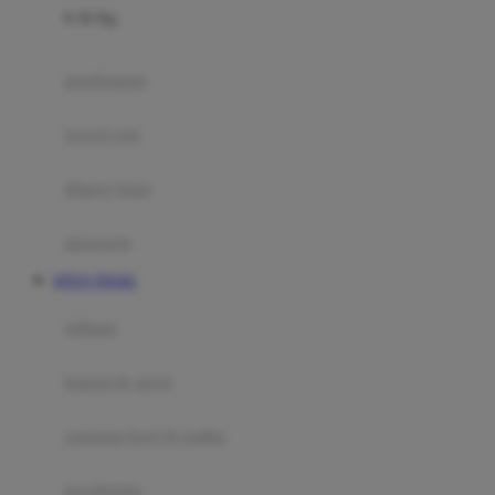
0-36 Kg
Fisher Price
Flipper
gendongan
Friends Of Sally
travel cots
G
diaper bags
Gb
Geko
aksesoris
Graco
SITUS TOGEL
Gund
selimut
H
bantal & sprei
Habbie
Haenim
ranjang bayi & balita
Happy Horse
perabotan