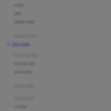
Dae Organics
setelan
Docare
jaket
Doona
pakaian dalam
Down To Earth
Drew
pakaian tidur
Dr. Brown's
TOTO TOGEL
E
kereta dorong
ELC
bayi baru lahir
Ergobaby
usia 6 bulan+
Expert Care
koper anak
Ezyroller
kursi mobil
F
0-13 Kg
Felt So Sweet