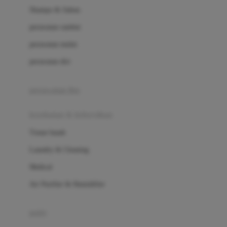
London Taxi
Shampo & Sabun
Love To Dream
perawatan rambut
perawatan mulut
M
perawatan diri
Magformers
Mama's Choice
perawatan ibu
Mamas&Papas
kesehatan & kebersihan
Mamaway
Tissue basah
Maxi Cosi
Laundry & Cleaning
Megabloks
Medical
Micro
Air Purifier & Humidifier
MiDeer
Mimi & Lula
potty
Mini Monkey