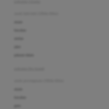
pakaian renang
Bumkins
anak laki-laki (18bln-8thn)
C
atasan
Cetaphil
bawahan
Chicco
setelan
Childlife
jaket
Clevamama
pakaian dalam
Cocolatte
Cottonseeds
pakaian ibu hamil
Cozy N Safe
anak perempuan (18bln-8thn)
Crane
atasan
Cybex
bawahan
D
gaun