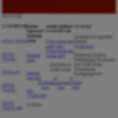
Back to top
LUXURY138
butuh
unduh aplikasi
we accept
bantuan?
LUXURY138
hubungi
kami
SITUS TOTO
TOTO
Direktorat Jenderal
hubungi
TOGEL
Perlindungan Konsumen
kami
dan Tertib Niaga
ikuti kami di
Kementerian
media sosial
TOTO 4D
bantuan
Perdagangan RI
dan faq
SITUS
TOGEL
021-
123456789
TOTO
24 Hours
TOGEL 4D