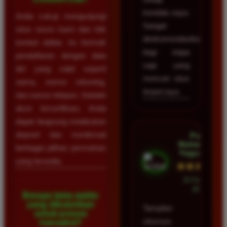
kendala saya.
Anda cukup mengunjungi
Sangat
situs resmi kami dan klik
direkomendasikan
tombol daftar. Isi formulir
bagi siapa
pendaftaran dengan data
saja yang
diri yang valid seperti
mencari situs
nama, nomor rekening,
terpercaya.
dan nomor telepon. Setelah
akun terverifikasi, Anda
dapat langsung melakukan
deposit dan menikmati
Putri
Mahendra •
berbagai pilihan permainan
Yogyakarta
yang tersedia.
★★★★★
23 Februari
2026
Berapa lama waktu
yang dibutuhkan
Tampilan
untuk proses
situsnya
transaksi?