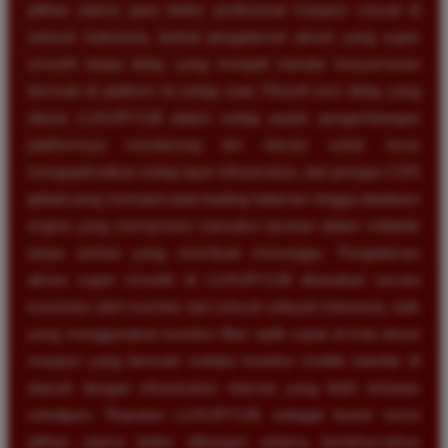
pilihan utama para bettor profesional maupun casual di
seluruh Indonesia, berkat pengalaman akses yang super
smooth tanpa delay yang menjadi standar kenyamanan
bermain di platform ini setiap saat. Filosofi zero delay yang
dianut LUXURY138 dalam setiap aspek pengembangan
platformnya mendorong tim teknisi untuk terus
mengoptimalkan setiap layer infrastruktur, dari jaringan CDN
global yang mempercepat loading halaman hingga database
engine yang memproses transaksi taruhan dalam milidetik
tanpa antrian yang membuat menunggu. Pengalaman
akses super smooth di LUXURY138 dirasakan secara
konsisten oleh member dari seluruh wilayah Indonesia, baik
yang menggunakan koneksi fiber optik cepat di kota besar
maupun yang bermain melalui koneksi mobile standar di
daerah dengan infrastruktur internet yang lebih terbatas
sekalipun. Reputasi LUXURY138 sebagai brand resmi
pilihan utama bettor dibangun selama bertahun-tahun