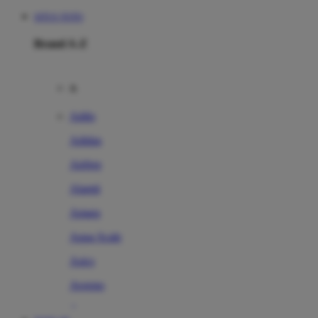
SITUS TOTO
Brand A-Z
A
Addo
Adidas
Airfree
Alamii
Amara
Aqua Scale
Asics
Aveeno
Awan