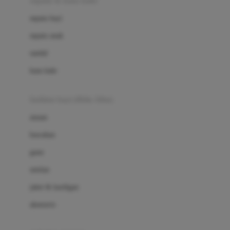
sepatu & kaus kaki
Bio Oil
sepatu bayi
Biolane
sepatu anak
Bite Fighters
sandal
Bizzi Growin
kaus kaki
Blackmores
fashion bayi (0bln-3thn)
Blooming Marvellous
atasan
Bonnels
bawahan
Bravado
gaun
Bruder
setelan
Brush Baby
jaket & kardigan
Buds Organics
aksesoris
Bugaboo
Buggygear