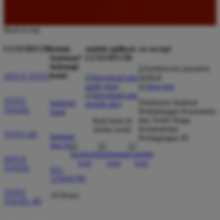
Back to top
LUXURY138
butuh
unduh aplikasi
we accept
bantuan?
LUXURY138
hubungi
kami
SITUS TOTO
TOTO
Direktorat Jenderal
hubungi
TOGEL
Perlindungan Konsumen
kami
dan Tertib Niaga
ikuti kami di
Kementerian
media sosial
TOTO 4D
bantuan
Perdagangan RI
dan faq
SITUS
TOGEL
021-
123456789
TOTO
24 Hours
TOGEL 4D