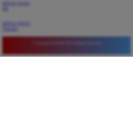
SITUS TOTO
4D
SITUS TOTO
TOGEL
© Copyright LUXURY138. All Rights Reserved.