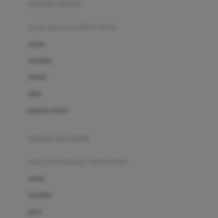
pakaian renang
Bumkins
anak laki-laki (18bln-8thn)
C
atasan
Cetaphil
bawahan
Chicco
setelan
Childlife
jaket
Clevamama
pakaian dalam
Cocolatte
Cottonseeds
pakaian ibu hamil
Cozy N Safe
anak perempuan (18bln-8thn)
Crane
atasan
Cybex
bawahan
D
gaun