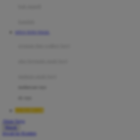
Moby
bak mandi
Momami
handuk
Mothercare
SITUS TOTO TOGEL
Mustela
ayunan dan walker bayi
My Buddy Tag
My K
alas bermain anak bayi
N
mainan anak bayi
Naif
mothercare toys
Nike
elc toys
Nordic Natural
LUXURY138
Nuby
Akun Saya
Nuna
Masuk
lewati ke Konten
O