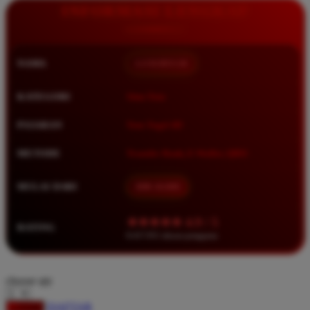
Squishmallows
INFORMASI LENGKAP
Starbooks
Stick-O
NAMA
LUXURY138
Stokke
KATEGORI
Situs Toto
Sudocrem
Sumimo
PASARAN
Toto Togel 4D
Sunnylife
METODE
Transfer Bank, E-Wallet, QRIS
Sun-Staches
MULAI DARI
IDR 10.000
Swimava
★★★★★ 4.9 / 5
T
RATING
8.417.951 ulasan pengguna
Tommee Tippee
Trunki
choose qty
Tutti Bambini
DAFTAR
LOGIN