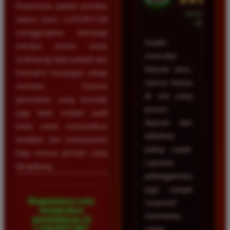
Keamanan adalah prioritas
23 Februari
utama kami. LUXURY138
2026
menggunakan teknologi
Sudah
enkripsi terkini untuk
mencoba
melindungi data pribadi dan
banyak situs,
transaksi keuangan setiap
namun hanya
member. Seluruh
di sini yang
permainan yang tersedia
proses
juga telah melalui audit
deposit dan
ketat untuk memastikan
withdraw
keadilan dan transparansi
paling cepat.
bagi semua pemain yang
Layanan
bergabung.
pelanggannya
juga sangat
Bagaimana cara
responsif
melakukan
membantu
pendaftaran di
LUXURY138?
setiap