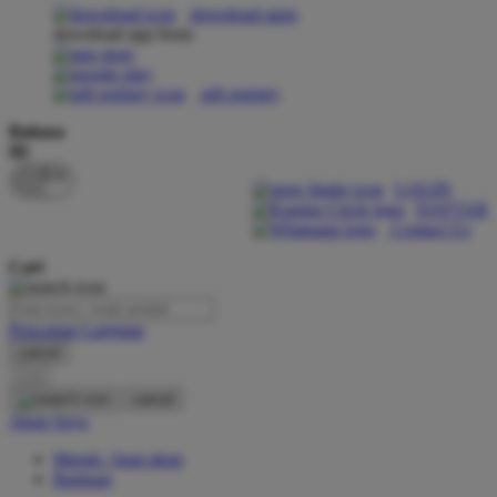
download apps
download app from:
Oh Ma Grain
Okiedog
gift registry
P
Bahasa
ID
Peachy
LOGIN
Phil & Ted's
DAFTAR
Contact Us
Philips Avent
Cari
Pigeon
Playgro
Pencarian Lanjutan
cancel
Poled Global
Cari
Ponycycle
cancel
Akun Saya
Puma
Masuk / buat akun
Pureats
Bantuan