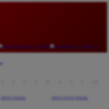
DAFTAR
Contact Us
us
S
T
U
V
W
X
Y
Z
0-9
SITUS TOGEL
SITUS TOTO TOGEL