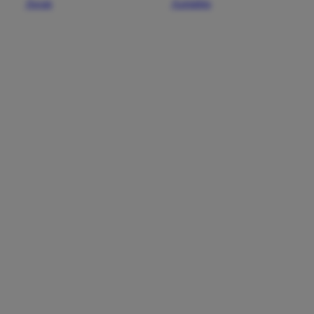
Awan
Azetabio