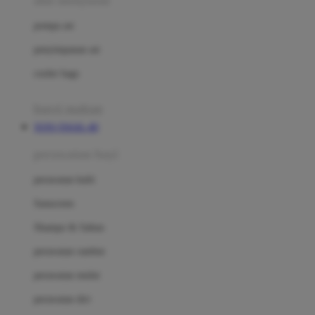
alat menyusui
pompa asi
penyimpanan asi
cooler bags
kursi makan
TOTO TOGEL 4D
perawatan bayi
perawatan kulit
Sunscreen
Shampo & Sabun
perawatan rambut
perawatan mulut
perawatan diri