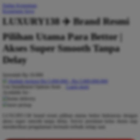
Daftar Keinginan
Q
Keranjang Saya
QV Baby
LUXURY138 ✈️ Brand Resmi
R
Pilihan Utama Para Bettor |
Real Shades
Akses Super Smooth Tanpa
Red Castle
Delay
Ribbon Madness
Serendah
Rp 10.000
S
Hadiah Jackpot
Rp.5.000.000
-
Rp.5.000.000.000
Use Installment Options from
.
Laarn more
Sebamed
Available for :
home delivery
Silver Cross
store pickup
Simply Idea
LUXURY138 brand resmi pilihan utama bettor Indonesia dengan
akses super smooth tanpa delay. Server premium kelas dunia siap
Skip Hop
memberikan pengalaman bermain terbaik setiap saat.
Spectra