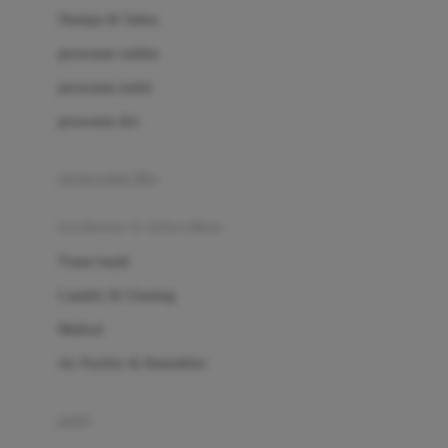
London Taxi
Shampo & Sabun
Love To Dream
perawatan rambut
perawatan mulut
M
perawatan diri
Magformers
Mama's Choice
perawatan ibu
Mamas&Papas
kesehatan & kebersihan
Mamaway
Tissue basah
Maxi Cosi
Laundry & Cleaning
Megabloks
Medical
Micro
Air Purifier & Humidifier
MiDeer
Mimi & Lula
potty
Mini Monkey