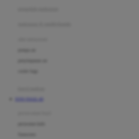
pengolah makanan
Joolz
Jujube
makanan & multivitamin
K
alat menyusui
Kiddycuts
pompa asi
Kumon
penyimpanan asi
L
cooler bags
Leapfrog
kursi makan
Leclerc
TOTO TOGEL 4D
Lee Vierra
Lillebaby
perawatan bayi
Little Bird Told Me
perawatan kulit
Little Miss Janis
Sunscreen