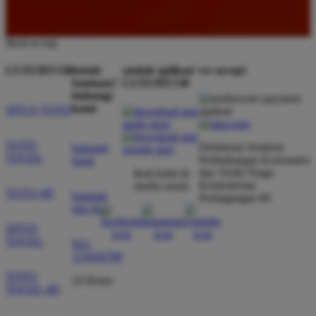
Back to top
LUXURY138
butuh
unduh aplikasi
we accept
bantuan?
LUXURY138
hubungi
kami
SITUS TOTO
TOTO
Direktorat Jenderal
hubungi
TOGEL
Perlindungan Konsumen
kami
dan Tertib Niaga
ikuti kami di
Kementerian
media sosial
TOTO 4D
bantuan
Perdagangan RI
dan faq
SITUS
TOGEL
021-
123456789
TOTO
24 Hours
TOGEL 4D