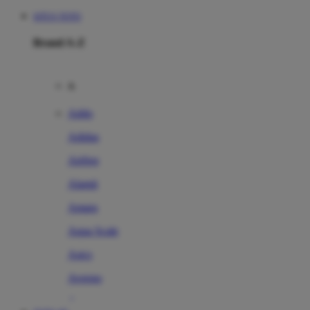
SITUS TOTO
Brand A-Z
A
Addo
Adidas
Airfree
Alamii
Amara
Aqua Scale
Asics
Aveeno
Awan