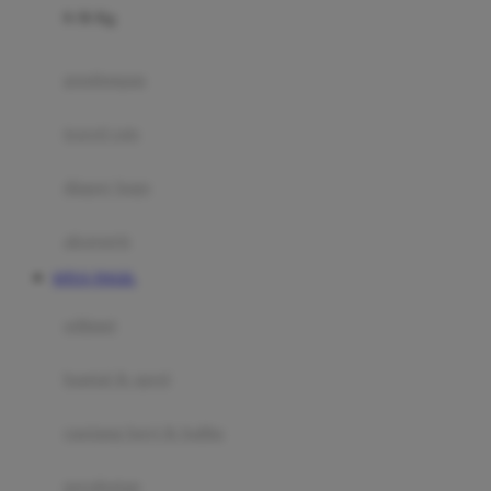
0-36 Kg
Fisher Price
Flipper
gendongan
Friends Of Sally
travel cots
G
diaper bags
Gb
Geko
aksesoris
Graco
SITUS TOGEL
Gund
selimut
H
bantal & sprei
Habbie
Haenim
ranjang bayi & balita
Happy Horse
perabotan