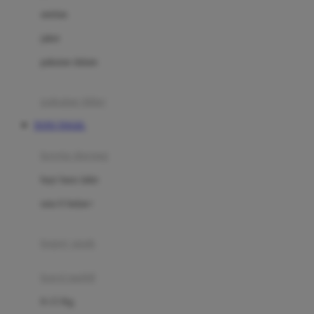
Dae Organics
setelan
Docare
jaket
Doona
pakaian dalam
Down To Earth
Drew
pakaian tidur
Dr. Brown's
TOTO TOGEL
E
kereta dorong
ELC
bayi baru lahir
Ergobaby
usia 6 bulan+
Expert Care
koper anak
Ezyroller
kursi mobil
F
0-13 Kg
Felt So Sweet