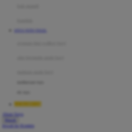
Moby
bak mandi
Momami
handuk
Mothercare
SITUS TOTO TOGEL
Mustela
ayunan dan walker bayi
My Buddy Tag
My K
alas bermain anak bayi
N
mainan anak bayi
Naif
mothercare toys
Nike
elc toys
Nordic Natural
LUXURY138
Nuby
Akun Saya
Nuna
Masuk
lewati ke Konten
O