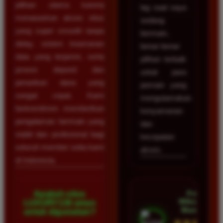
pilihan utama karena
lag saat saya
menawarkan akses situs
sedang
yang super smooth tanpa
bermain,
delay, sistem keamanan
benar-benar
data yang terjamin, serta
pilihan terbaik
proses deposit dan
untuk para
penarikan dana yang
pemain yang
sangat cepat. Kami
mengutamakan
berkomitmen memberikan
kenyamanan
pengalaman bermain yang
dan
stabil dan profesional bagi
kecepatan
seluruh member setia kami
akses.
di Indonesia.
Aulia
Apakah situs
Wibowo •
LUXURY138 aman
Manado
untuk digunakan?
★★★★★