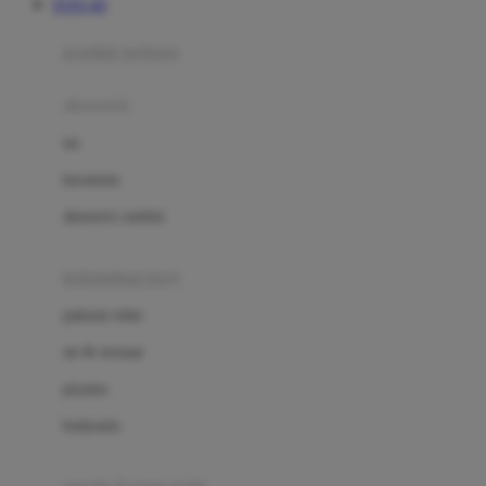
TOTO 4D
Azetabio
produk terbaru
B
aksesoris
Baabaasheepz
tas
Babiators
kacamata
Baby Dove
aksesoris rambut
Baby Jogger
Baby Rovega
kebutuhan bayi
Babybee
pakaian tidur
Banana Boat
set & terusan
Banz
piyama
Barbie
bodysuits
Beaba
Beauty Barn