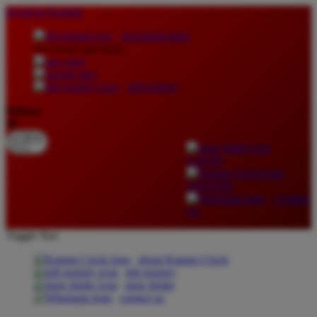
lewati ke Konten
download apps
download app from:
gift registry
Bahasa
ID
LOGIN
DAFTAR
Contact
Us
Toggle Nav
about Kanmo Circle
gift registry
store finder
contact us