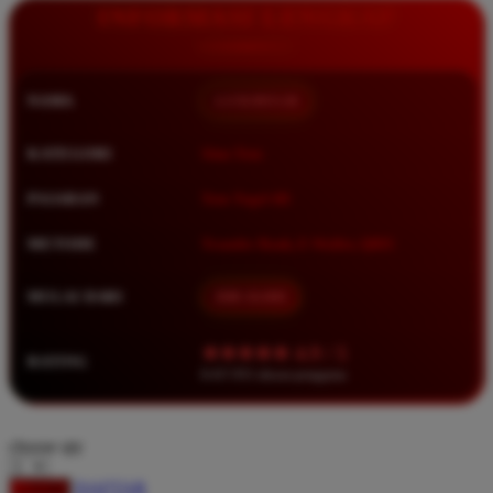
Squishmallows
INFORMASI LENGKAP
Starbooks
Stick-O
NAMA
LUXURY138
Stokke
KATEGORI
Situs Toto
Sudocrem
Sumimo
PASARAN
Toto Togel 4D
Sunnylife
METODE
Transfer Bank, E-Wallet, QRIS
Sun-Staches
MULAI DARI
IDR 10.000
Swimava
★★★★★ 4.9 / 5
T
RATING
8.417.951 ulasan pengguna
Tommee Tippee
Trunki
choose qty
Tutti Bambini
DAFTAR
LOGIN