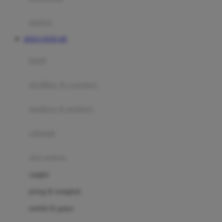
Happy Tummy
Hauck
matras
Havaianas
SITUS TOTO 4D
Hegen
botol
Hot Wheels
sterilizer & warmers
Hybrid
soothers & teethers
I
Inlacta DHA
celemek
Interlac
alat makan
Ivenet
cangkir
J
piring & mangkuk
Jack N Jill
sendok & garpu
Joie