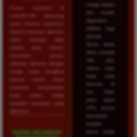
sangat elegan
Proses transaksi di
dan mudah
LUXURY138 dirancang
digunakan
untuk efisiensi maksimal.
bahkan bagi
Deposit biasanya diproses
pemula.
dalam hitungan detik
Akses tanpa
setelah dana masuk,
delay menjadi
sementara proses
nilai plus
withdraw diproses dengan
utama saya
sangat cepat mengikuti
tetap setia
antrean sistem. Kami
bermain di
menjamin kenyamanan
sini. Tidak
Anda dalam setiap
perlu pakai
transaksi keuangan yang
VPN, semua
dilakukan.
permainan
berjalan
Apakah ada layanan
lancar setiap