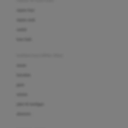
sepatu & kaus kaki
Bio Oil
sepatu bayi
Biolane
sepatu anak
Bite Fighters
sandal
Bizzi Growin
kaus kaki
Blackmores
fashion bayi (0bln-3thn)
Blooming Marvellous
atasan
Bonnels
bawahan
Bravado
gaun
Bruder
setelan
Brush Baby
jaket & kardigan
Buds Organics
aksesoris
Bugaboo
Buggygear