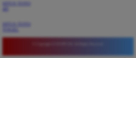
SITUS TOTO
4D
SITUS TOTO
TOGEL
© Copyright LUXURY138. All Rights Reserved.