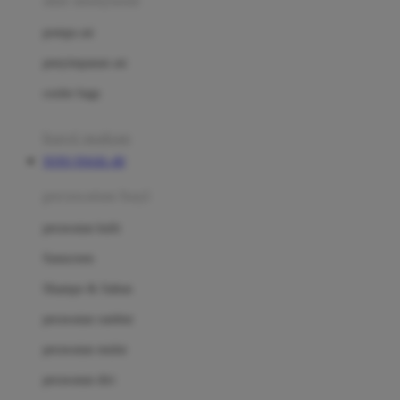
alat menyusui
pompa asi
penyimpanan asi
cooler bags
kursi makan
TOTO TOGEL 4D
perawatan bayi
perawatan kulit
Sunscreen
Shampo & Sabun
perawatan rambut
perawatan mulut
perawatan diri