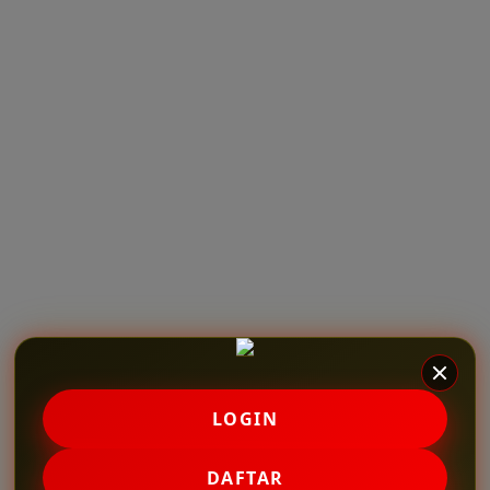
LOGIN
DAFTAR