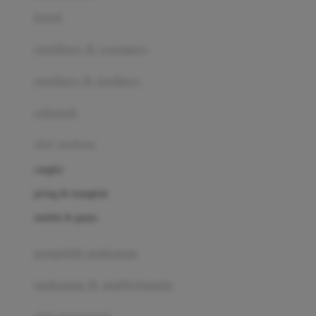
botol
sterilizer & warmers
soothers & teethers
celemek
alat makan
cangkir
piring & mangkuk
sendok & garpu
pengolah makanan
makanan & multivitamin