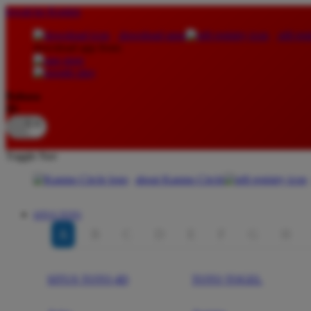
lewati ke Konten
download apps
gift reg
download app from:
Bahasa
ID
Toggle Nav
about Kanmo Circle
SITUS TOTO
A
B
C
D
E
F
G
H
SITUS TOTO 4D
TOTO TOGEL