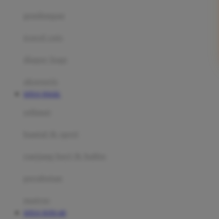
gendongan
travel cots
diaper bags
aksesoris
SITUS TOGEL
selimut
bantal & sprei
ranjang bayi & balita
perabotan
matras
SITUS TOTO 4D