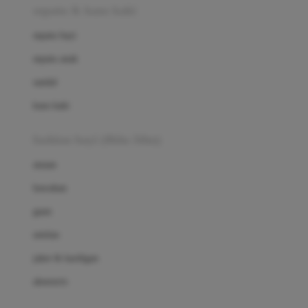
sepatu & kaus kaki
sepatu bayi
sepatu anak
sandal
kaus kaki
fashion bayi (0bln-3thn)
atasan
bawahan
gaun
setelan
jaket & kardigan
aksesoris