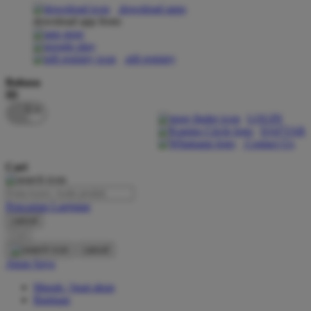
download apps
download app from:
Oh Ma Grain
Okiedog
gift registry
P
Bahasa
ID
Peachy
LOGIN
Phil & Ted's
DAFTAR
Contact Us
Philips Avent
Cari
Pigeon
Playgro
Pencarian Lanjutan
cancel
Poled Global
Cari
Ponycycle
cancel
Akun Saya
Puma
Masuk / buat akun
Pureats
Bantuan