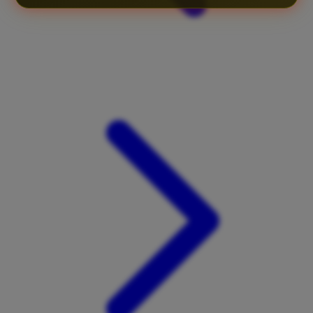
Xootz
Y
Yamatoya
Z
Zaxy
Zoggs
0-9
4Moms
59S