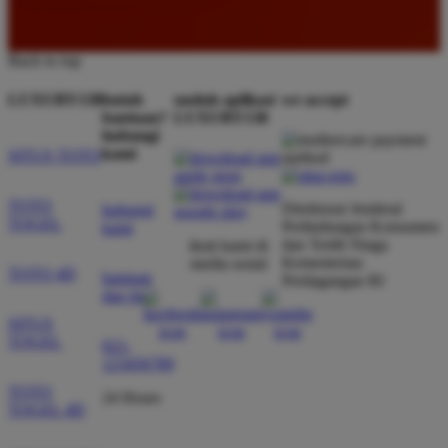
Back to top
LUXURY138
butuh
unduh aplikasi
we accept
bantuan?
LUXURY138
hubungi
kami
SITUS TOTO
TOTO
Direktorat Jenderal
hubungi
TOGEL
Perlindungan Konsumen
kami
dan Tertib Niaga
ikuti kami di
Kementerian
media sosial
TOTO 4D
bantuan
Perdagangan RI
dan faq
SITUS
TOGEL
021-
123456789
TOTO
24 Hours
TOGEL 4D