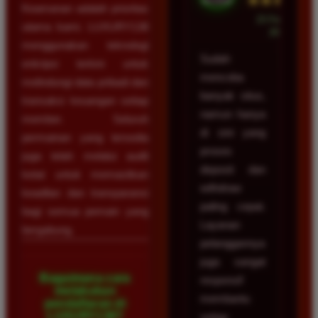
Keamanan adalah prioritas
23 Februari
utama kami. LUXURY138
2026
menggunakan teknologi
Sudah
enkripsi terkini untuk
mencoba
melindungi data pribadi dan
banyak situs,
transaksi keuangan setiap
namun hanya
member. Seluruh
di sini yang
permainan yang tersedia
proses
juga telah melalui audit
deposit dan
ketat untuk memastikan
withdraw
keadilan dan transparansi
paling cepat.
bagi semua pemain yang
Layanan
bergabung.
pelanggannya
juga sangat
Bagaimana cara
responsif
melakukan
membantu
pendaftaran di
LUXURY138?
setiap