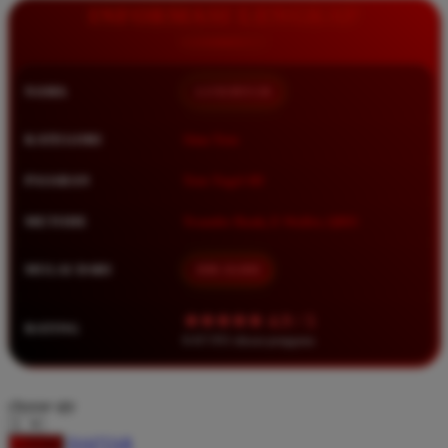
Squishmallows
INFORMASI LENGKAP
Starbooks
Stick-O
NAMA
LUXURY138
Stokke
KATEGORI
Situs Toto
Sudocrem
Sumimo
PASARAN
Toto Togel 4D
Sunnylife
METODE
Transfer Bank, E-Wallet, QRIS
Sun-Staches
MULAI DARI
IDR 10.000
Swimava
★★★★★ 4.9 / 5
T
RATING
8.417.951 ulasan pengguna
Tommee Tippee
Trunki
choose qty
Tutti Bambini
DAFTAR
LOGIN