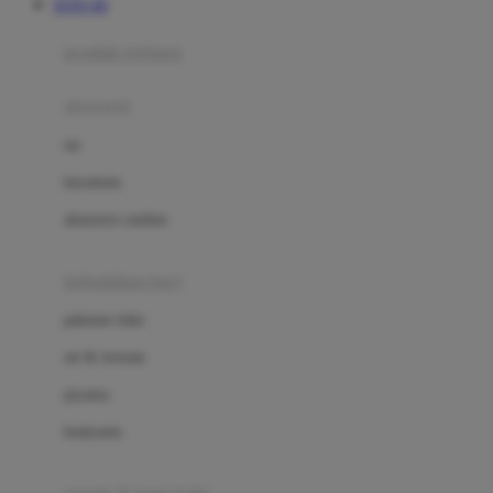
TOTO 4D
Azetabio
produk terbaru
B
aksesoris
Baabaasheepz
tas
Babiators
kacamata
Baby Dove
aksesoris rambut
Baby Jogger
Baby Rovega
kebutuhan bayi
Babybee
pakaian tidur
Banana Boat
set & terusan
Banz
piyama
Barbie
bodysuits
Beaba
Beauty Barn