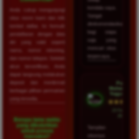
kendala saya.
Anda cukup mengunjungi
Sangat
situs resmi kami dan klik
direkomendasikan
tombol daftar. Isi formulir
bagi siapa
pendaftaran dengan data
saja yang
diri yang valid seperti
mencari situs
nama, nomor rekening,
terpercaya.
dan nomor telepon. Setelah
akun terverifikasi, Anda
dapat langsung melakukan
deposit dan menikmati
Putri
Mahendra •
berbagai pilihan permainan
Yogyakarta
yang tersedia.
★★★★★
23 Februari
2026
Berapa lama waktu
yang dibutuhkan
Tampilan
untuk proses
situsnya
transaksi?