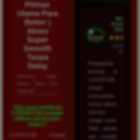
Pilihan
Utama Para
Wulan
Bettor |
Setiawan •
Akses
Malang
★★★★★
Super
23 Februari
Smooth
2026
Tanpa
Pengalaman
Delay
bermain di
Informasi Login,
LUXURY138
Daftar Situs Toto
sangat
Togel 4D
memuaskan
karena akses
Apa yang membuat
situsnya
LUXURY138 menjadi
pilihan utama para
sangat cepat.
bettor?
Tidak pernah
LUXURY138 menjadi
ada kendala