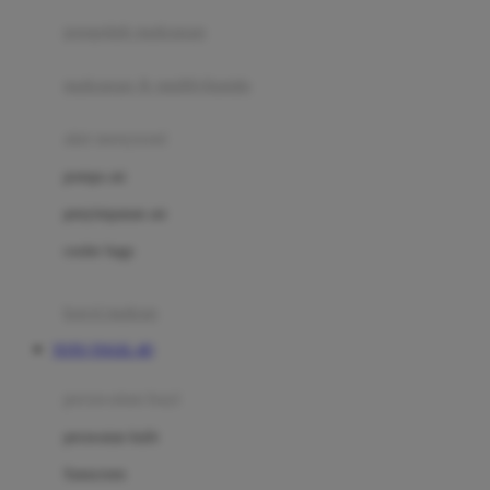
pengolah makanan
Joolz
Jujube
makanan & multivitamin
K
alat menyusui
Kiddycuts
pompa asi
Kumon
penyimpanan asi
L
cooler bags
Leapfrog
kursi makan
Leclerc
TOTO TOGEL 4D
Lee Vierra
Lillebaby
perawatan bayi
Little Bird Told Me
perawatan kulit
Little Miss Janis
Sunscreen