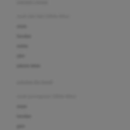
pakaian renang
Bumkins
anak laki-laki (18bln-8thn)
C
atasan
Cetaphil
bawahan
Chicco
setelan
Childlife
jaket
Clevamama
pakaian dalam
Cocolatte
Cottonseeds
pakaian ibu hamil
Cozy N Safe
anak perempuan (18bln-8thn)
Crane
atasan
Cybex
bawahan
D
gaun