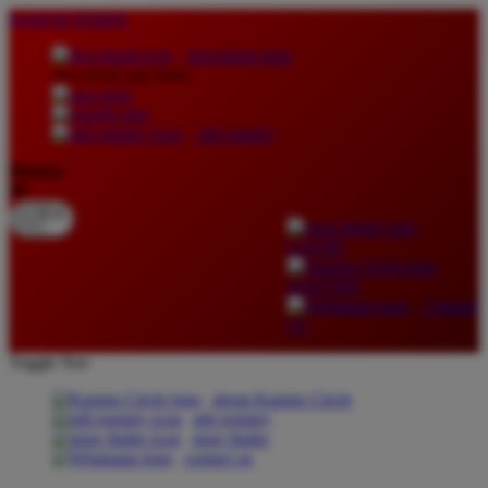
lewati ke Konten
download apps
download app from:
gift registry
Bahasa
ID
LOGIN
DAFTAR
Contact
Us
Toggle Nav
about Kanmo Circle
gift registry
store finder
contact us