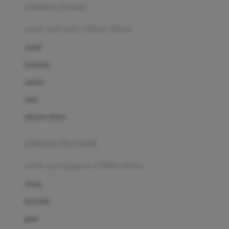
pakaian renang
anak laki-laki (18bln-8thn)
atasan
bawahan
setelan
jaket
pakaian dalam
pakaian ibu hamil
anak perempuan (18bln-8thn)
atasan
bawahan
gaun