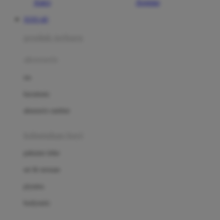
Asics
Aveeno
TOTO 4D
produk terbaru
aksesoris
tas
kacamata
aksesoris rambut
kebutuhan bayi
pakaian tidur
set & terusan
piyama
bodysuits