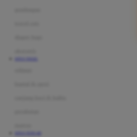
gendongan
travel cots
diaper bags
aksesoris
SITUS TOGEL
selimut
bantal & sprei
ranjang bayi & balita
perabotan
matras
SITUS TOTO 4D