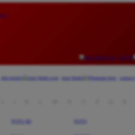
istry
LOGIN
gift registry
store finder
contact 
I
J
K
L
M
N
O
P
Q
R
TOTO 4D
TOTO