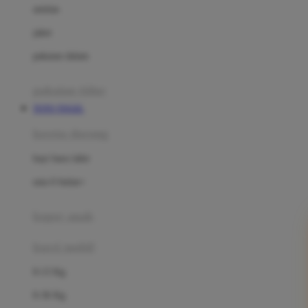
setelan
jaket
pakaian dalam
pakaian tidur
TOTO TOGEL
kereta dorong
bayi baru lahir
usia 6 bulan+
koper anak
kursi mobil
0-13 Kg
0-36 Kg