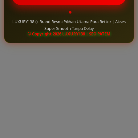
LUXURY138 ✈️ Brand Resmi Pilihan Utama Para Bettor | Akses
Super Smooth Tanpa Delay
© Copyright 2026 LUXURY138 | SEO PATEM