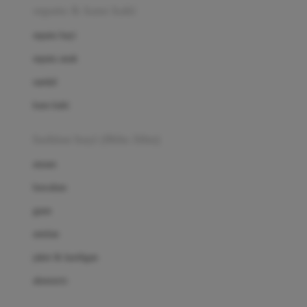
sepatu & kaus kaki
sepatu bayi
sepatu anak
sandal
kaus kaki
fashion bayi (0bln-3thn)
atasan
bawahan
gaun
setelan
jaket & kardigan
aksesoris