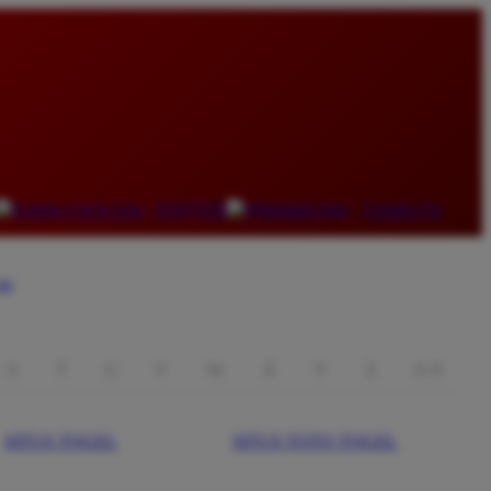
DAFTAR
Contact Us
us
S
T
U
V
W
X
Y
Z
0-9
SITUS TOGEL
SITUS TOTO TOGEL