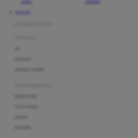
Asics
Aveeno
TOTO 4D
produk terbaru
aksesoris
tas
kacamata
aksesoris rambut
kebutuhan bayi
pakaian tidur
set & terusan
piyama
bodysuits