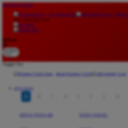
lewati ke Konten
download apps
gift reg
download app from:
Bahasa
ID
Toggle Nav
about Kanmo Circle
SITUS TOTO
A
B
C
D
E
F
G
H
SITUS TOTO 4D
TOTO TOGEL