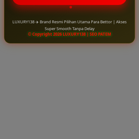
LUXURY138 ✈️ Brand Resmi Pilihan Utama Para Bettor | Akses
Super Smooth Tanpa Delay
© Copyright 2026 LUXURY138 | SEO PATEM