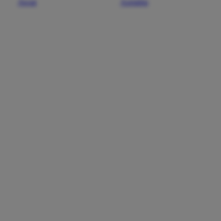
Awan
Azetabio