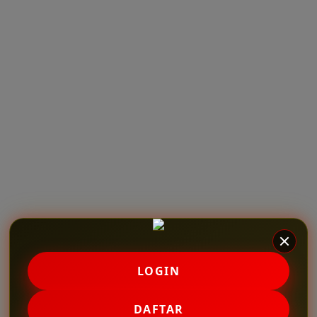
LOGIN
DAFTAR