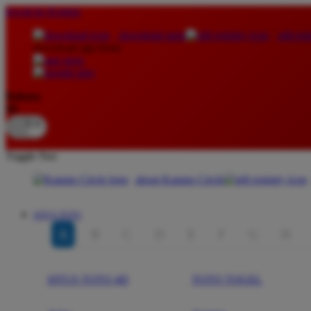
lewati ke Konten
download apps
gift reg
download app from:
Bahasa
ID
Toggle Nav
about Kanmo Circle
SITUS TOTO
A
B
C
D
E
F
G
H
SITUS TOTO 4D
TOTO TOGEL