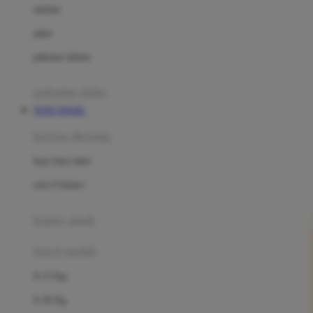
setelan
jaket
pakaian dalam
pakaian tidur
TOTO TOGEL
kereta dorong
bayi baru lahir
usia 6 bulan+
koper anak
kursi mobil
0-13 Kg
0-36 Kg