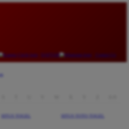
DAFTAR
Contact Us
us
S
T
U
V
W
X
Y
Z
0-9
SITUS TOGEL
SITUS TOTO TOGEL