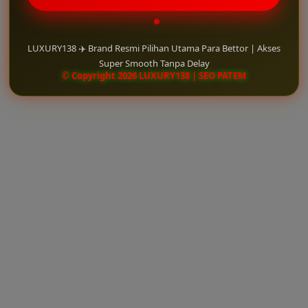
LUXURY138 ✈️ Brand Resmi Pilihan Utama Para Bettor | Akses
Super Smooth Tanpa Delay
© Copyright 2026 LUXURY138 | SEO PATEM