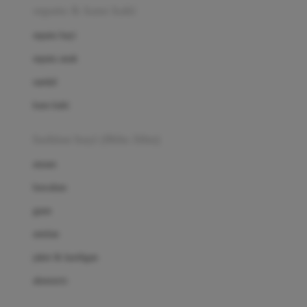
sepatu & kaus kaki
sepatu bayi
sepatu anak
sandal
kaus kaki
fashion bayi (0bln-3thn)
atasan
bawahan
gaun
setelan
jaket & kardigan
aksesoris