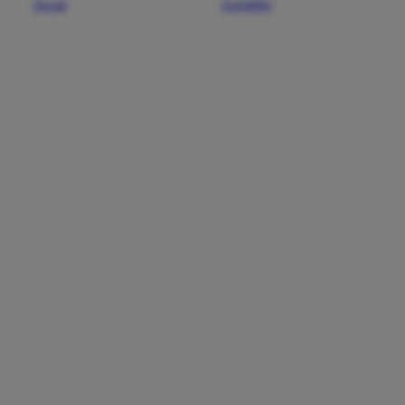
Awan
Azetabio