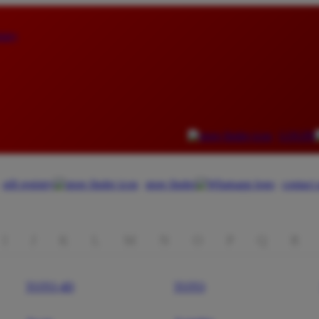
istry
LOGIN
gift registry
store finder
contact 
I
J
K
L
M
N
O
P
Q
R
TOTO 4D
TOTO