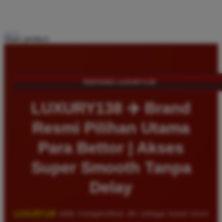
Share product:
TENTANG LUXURY138
LUXURY138 ✈️ Brand
Resmi Pilihan Utama
Para Bettor | Akses
Super Smooth Tanpa
Delay
LUXURY138
telah mengukuhkan diri sebagai brand resmi