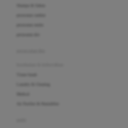
London Taxi
Shampo & Sabun
Love To Dream
perawatan rambut
perawatan mulut
M
perawatan diri
Magformers
Mama's Choice
perawatan ibu
Mamas&Papas
kesehatan & kebersihan
Mamaway
Tissue basah
Maxi Cosi
Laundry & Cleaning
Megabloks
Medical
Micro
Air Purifier & Humidifier
MiDeer
Mimi & Lula
potty
Mini Monkey