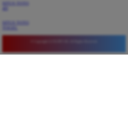
SITUS TOTO
4D
SITUS TOTO
TOGEL
© Copyright LUXURY138. All Rights Reserved.