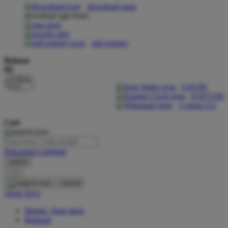
download apps
download app from:
Oh Ma Grain
Okiedog
gift registry
P
Bahasa
ID
Peachy
LOGIN
Phil & Ted's
DAFTAR
Contact Us
Philips Avent
Cari
Pigeon
Playgro
Pencarian Lanjutan
cancel
Poled Global
Cari
Ponycycle
cancel
Akun Saya
Puma
Masuk / buat akun
Pureats
Bantuan