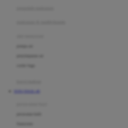
pengolah makanan
Joolz
Jujube
makanan & multivitamin
K
alat menyusui
Kiddycuts
pompa asi
Kumon
penyimpanan asi
L
cooler bags
Leapfrog
kursi makan
Leclerc
TOTO TOGEL 4D
Lee Vierra
Lillebaby
perawatan bayi
Little Bird Told Me
perawatan kulit
Little Miss Janis
Sunscreen