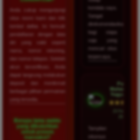
kendala saya.
Anda cukup mengunjungi
Sangat
situs resmi kami dan klik
direkomendasikan
tombol daftar. Isi formulir
bagi siapa
pendaftaran dengan data
saja yang
diri yang valid seperti
mencari situs
nama, nomor rekening,
terpercaya.
dan nomor telepon. Setelah
akun terverifikasi, Anda
dapat langsung melakukan
deposit dan menikmati
Putri
Mahendra •
berbagai pilihan permainan
Yogyakarta
yang tersedia.
★★★★★
23 Februari
2026
Berapa lama waktu
yang dibutuhkan
Tampilan
untuk proses
situsnya
transaksi?