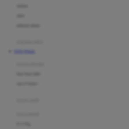
Dae Organics
setelan
Docare
jaket
Doona
pakaian dalam
Down To Earth
Drew
pakaian tidur
Dr. Brown's
TOTO TOGEL
E
kereta dorong
ELC
bayi baru lahir
Ergobaby
usia 6 bulan+
Expert Care
koper anak
Ezyroller
kursi mobil
F
0-13 Kg
Felt So Sweet