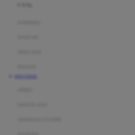
0-36 Kg
Fisher Price
Flipper
gendongan
Friends Of Sally
travel cots
G
diaper bags
Gb
Geko
aksesoris
Graco
SITUS TOGEL
Gund
selimut
H
bantal & sprei
Habbie
Haenim
ranjang bayi & balita
Happy Horse
perabotan