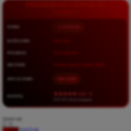
Squishmallows
INFORMASI LENGKAP
Starbooks
Stick-O
NAMA
LUXURY138
Stokke
KATEGORI
Situs Toto
Sudocrem
Sumimo
PASARAN
Toto Togel 4D
Sunnylife
METODE
Transfer Bank, E-Wallet, QRIS
Sun-Staches
MULAI DARI
IDR 10.000
Swimava
★★★★★ 4.9 / 5
T
RATING
8.417.951 ulasan pengguna
Tommee Tippee
Trunki
choose qty
Tutti Bambini
DAFTAR
LOGIN