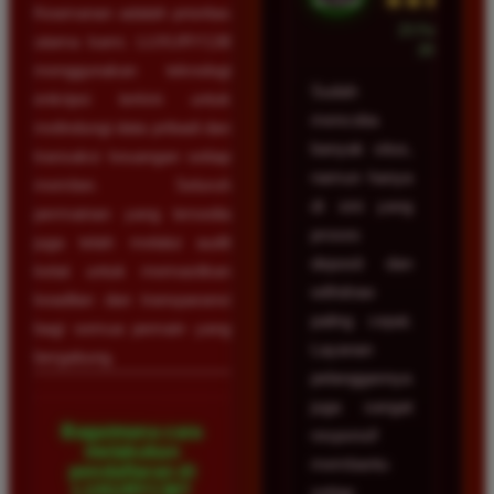
Keamanan adalah prioritas
23 Februari
utama kami. LUXURY138
2026
menggunakan teknologi
Sudah
enkripsi terkini untuk
mencoba
melindungi data pribadi dan
banyak situs,
transaksi keuangan setiap
namun hanya
member. Seluruh
di sini yang
permainan yang tersedia
proses
juga telah melalui audit
deposit dan
ketat untuk memastikan
withdraw
keadilan dan transparansi
paling cepat.
bagi semua pemain yang
Layanan
bergabung.
pelanggannya
juga sangat
Bagaimana cara
responsif
melakukan
membantu
pendaftaran di
LUXURY138?
setiap