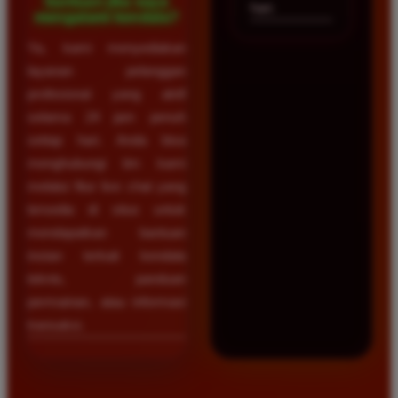
bantuan jika saya
hari.
mengalami kendala?
Ya, kami menyediakan
layanan pelanggan
profesional yang aktif
selama 24 jam penuh
setiap hari. Anda bisa
menghubungi tim kami
melalui fitur live chat yang
tersedia di situs untuk
mendapatkan bantuan
instan terkait kendala
teknis, panduan
permainan, atau informasi
transaksi.