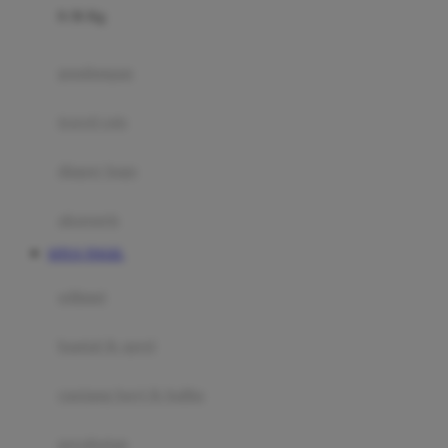
0-36 Kg
Fisher Price
Flipper
gendongan
Friends Of Sally
travel cots
G
diaper bags
Gb
Geko
aksesoris
Graco
SITUS TOGEL
Gund
selimut
H
bantal & sprei
Habbie
Haenim
ranjang bayi & balita
Happy Horse
perabotan