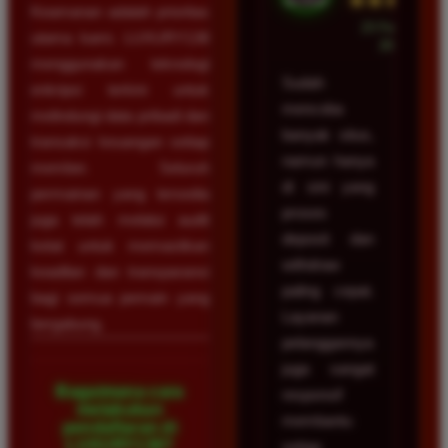
Keamanan adalah prioritas
23 Februari
utama kami. LUXURY138
2026
menggunakan teknologi
Sudah
enkripsi terkini untuk
mencoba
melindungi data pribadi dan
banyak situs,
transaksi keuangan setiap
namun hanya
member. Seluruh
di sini yang
permainan yang tersedia
proses
juga telah melalui audit
deposit dan
ketat untuk memastikan
withdraw
keadilan dan transparansi
paling cepat.
bagi semua pemain yang
Layanan
bergabung.
pelanggannya
juga sangat
Bagaimana cara
responsif
melakukan
membantu
pendaftaran di
LUXURY138?
setiap