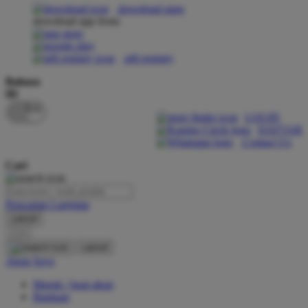
download apps
download app from:
Oh Ma Grain
Okiedog
gift registry
P
Bahasa
ID
Peachy
LOGIN
Phil & Ted's
DAFTAR
Contact Us
Philips Avent
Cari
Pigeon
Playgro
Pencarian Lanjutan
cancel
Poled Global
Cari
Ponycycle
cancel
Akun Saya
Puma
Masuk / buat akun
Pureats
Bantuan