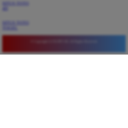
SITUS TOTO
4D
SITUS TOTO
TOGEL
© Copyright LUXURY138. All Rights Reserved.