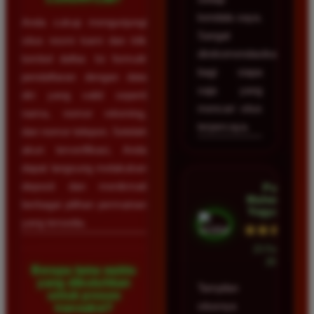
kendala saya.
Anda cukup mengunjungi
Sangat
situs resmi kami dan klik
direkomendasikan
tombol daftar. Isi formulir
bagi siapa
pendaftaran dengan data
saja yang
diri yang valid seperti
mencari situs
nama, nomor rekening,
terpercaya.
dan nomor telepon. Setelah
akun terverifikasi, Anda
dapat langsung melakukan
deposit dan menikmati
Putri
Mahendra •
berbagai pilihan permainan
Yogyakarta
yang tersedia.
★★★★★
23 Februari
2026
Berapa lama waktu
yang dibutuhkan
Tampilan
untuk proses
situsnya
transaksi?