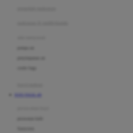
pengolah makanan
Joolz
Jujube
makanan & multivitamin
K
alat menyusui
Kiddycuts
pompa asi
Kumon
penyimpanan asi
L
cooler bags
Leapfrog
kursi makan
Leclerc
TOTO TOGEL 4D
Lee Vierra
Lillebaby
perawatan bayi
Little Bird Told Me
perawatan kulit
Little Miss Janis
Sunscreen