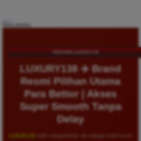
Share product:
TENTANG LUXURY138
LUXURY138 ✈️ Brand
Resmi Pilihan Utama
Para Bettor | Akses
Super Smooth Tanpa
Delay
LUXURY138
telah mengukuhkan diri sebagai brand resmi