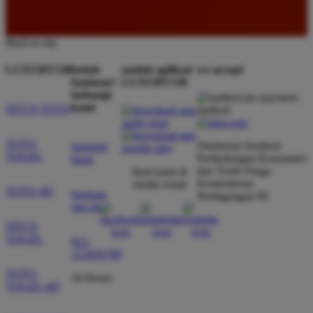
Back to top
LUXURY138
butuh
unduh aplikasi
we accept
bantuan?
LUXURY138
hubungi
kami
SITUS TOTO
TOTO
Direktorat Jenderal
hubungi
TOGEL
Perlindungan Konsumen
kami
dan Tertib Niaga
ikuti kami di
Kementerian
media sosial
TOTO 4D
bantuan
Perdagangan RI
dan faq
SITUS
TOGEL
021-
123456789
TOTO
24 Hours
TOGEL 4D