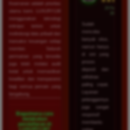
Keamanan adalah prioritas
23 Februari
utama kami. LUXURY138
2026
menggunakan teknologi
Sudah
enkripsi terkini untuk
mencoba
melindungi data pribadi dan
banyak situs,
transaksi keuangan setiap
namun hanya
member. Seluruh
di sini yang
permainan yang tersedia
proses
juga telah melalui audit
deposit dan
ketat untuk memastikan
withdraw
keadilan dan transparansi
paling cepat.
bagi semua pemain yang
Layanan
bergabung.
pelanggannya
juga sangat
Bagaimana cara
responsif
melakukan
membantu
pendaftaran di
LUXURY138?
setiap