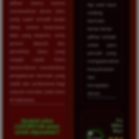
pilihan utama karena
lag saat saya
menawarkan akses situs
sedang
yang super smooth tanpa
bermain,
delay, sistem keamanan
benar-benar
data yang terjamin, serta
pilihan terbaik
proses deposit dan
untuk para
penarikan dana yang
pemain yang
sangat cepat. Kami
mengutamakan
berkomitmen memberikan
kenyamanan
pengalaman bermain yang
dan
stabil dan profesional bagi
kecepatan
seluruh member setia kami
akses.
di Indonesia.
Aulia
Apakah situs
Wibowo •
LUXURY138 aman
Manado
untuk digunakan?
★★★★★