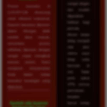
sangat elegan
Proses transaksi di
dan mudah
LUXURY138 dirancang
digunakan
untuk efisiensi maksimal.
bahkan bagi
Deposit biasanya diproses
pemula.
dalam hitungan detik
Akses tanpa
setelah dana masuk,
delay menjadi
sementara proses
nilai plus
withdraw diproses dengan
utama saya
sangat cepat mengikuti
tetap setia
antrean sistem. Kami
bermain di
menjamin kenyamanan
sini. Tidak
Anda dalam setiap
perlu pakai
transaksi keuangan yang
VPN, semua
dilakukan.
permainan
berjalan
Apakah ada layanan
lancar setiap