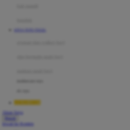
Moby
bak mandi
Momami
handuk
Mothercare
SITUS TOTO TOGEL
Mustela
ayunan dan walker bayi
My Buddy Tag
My K
alas bermain anak bayi
N
mainan anak bayi
Naif
mothercare toys
Nike
elc toys
Nordic Natural
LUXURY138
Nuby
Akun Saya
Nuna
Masuk
lewati ke Konten
O