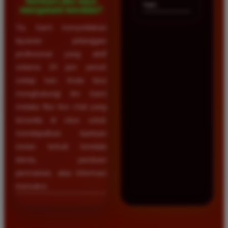
bantuan jika saya
hari.
mengalami kendala?
Ya, kami menyediakan
layanan pelanggan
profesional yang aktif
selama 24 jam penuh
setiap hari. Anda bisa
menghubungi tim kami
melalui fitur live chat yang
tersedia di situs untuk
mendapatkan bantuan
instan terkait kendala
teknis, panduan
permainan, atau informasi
transaksi.