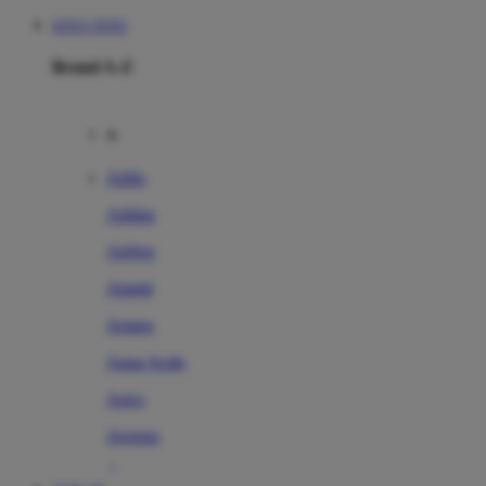
SITUS TOTO
Brand A-Z
A
Addo
Adidas
Airfree
Alamii
Amara
Aqua Scale
Asics
Aveeno
Awan