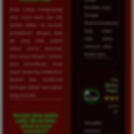
kendala saya.
Anda cukup mengunjungi
Sangat
situs resmi kami dan klik
direkomendasikan
tombol daftar. Isi formulir
bagi siapa
pendaftaran dengan data
saja yang
diri yang valid seperti
mencari situs
nama, nomor rekening,
terpercaya.
dan nomor telepon. Setelah
akun terverifikasi, Anda
dapat langsung melakukan
deposit dan menikmati
Putri
Mahendra •
berbagai pilihan permainan
Yogyakarta
yang tersedia.
★★★★★
23 Februari
2026
Berapa lama waktu
yang dibutuhkan
Tampilan
untuk proses
situsnya
transaksi?