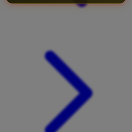
Xootz
Y
Yamatoya
Z
Zaxy
Zoggs
0-9
4Moms
59S