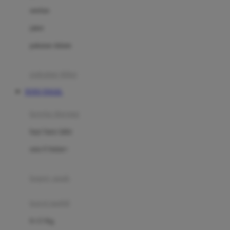
Dae Organics
setelan
Docare
jaket
Doona
pakaian dalam
Down To Earth
Drew
pakaian tidur
Dr. Brown's
TOTO TOGEL
E
kereta dorong
ELC
bayi baru lahir
Ergobaby
usia 6 bulan+
Expert Care
koper anak
Ezyroller
kursi mobil
F
0-13 Kg
Felt So Sweet