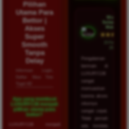
Pilihan
Utama Para
Wulan
Bettor |
Setiawan •
Akses
Malang
★★★★★
Super
23 Februari
Smooth
2026
Tanpa
Pengalaman
Delay
bermain di
Informasi Login,
LUXURY138
Daftar Situs Toto
sangat
Togel 4D
memuaskan
karena akses
Apa yang membuat
situsnya
LUXURY138 menjadi
pilihan utama para
sangat cepat.
bettor?
Tidak pernah
LUXURY138 menjadi
ada kendala