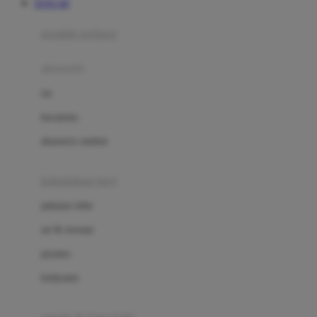
TOTO 4D
Azetabio
produk terbaru
B
aksesoris
Baabaasheepz
tas
Babiators
kacamata
Baby Dove
aksesoris rambut
Baby Jogger
Baby Rovega
kebutuhan bayi
Babybee
pakaian tidur
Banana Boat
set & terusan
Banz
piyama
Barbie
bodysuits
Beaba
Beauty Barn