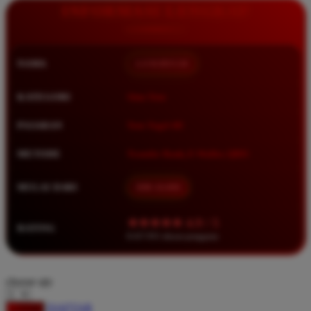
Squishmallows
INFORMASI LENGKAP
Starbooks
Stick-O
NAMA
LUXURY138
Stokke
KATEGORI
Situs Toto
Sudocrem
Sumimo
PASARAN
Toto Togel 4D
Sunnylife
METODE
Transfer Bank, E-Wallet, QRIS
Sun-Staches
MULAI DARI
IDR 10.000
Swimava
★★★★★ 4.9 / 5
T
RATING
8.417.951 ulasan pengguna
Tommee Tippee
Trunki
choose qty
Tutti Bambini
DAFTAR
LOGIN