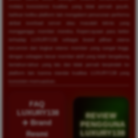
melalui konsistensi kualitas yang tidak pernah goyah,
bahkan ketika platform lain mengalami penurunan performa
akibat overload server atau masalah teknis yang
mengganggu member mereka. Kepercayaan para bettor
terhadap LUXURY138 sebagai brand pilihan utama
tercermin dari tingkat retensi member yang sangat tinggi,
dengan sebagian besar member aktif yang telah bergabung
bertahun-tahun yang lalu dan tidak pernah berpindah ke
platform lain karena standar kualitas LUXURY138 yang
konsisten memuaskan.
FAQ
LUXURY138
REVIEW
✈️ Brand
PENGGUNA
LUXURY138
Resmi