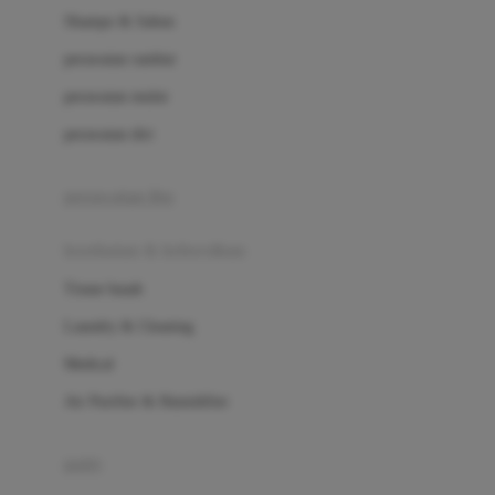
London Taxi
Shampo & Sabun
Love To Dream
perawatan rambut
perawatan mulut
M
perawatan diri
Magformers
Mama's Choice
perawatan ibu
Mamas&Papas
kesehatan & kebersihan
Mamaway
Tissue basah
Maxi Cosi
Laundry & Cleaning
Megabloks
Medical
Micro
Air Purifier & Humidifier
MiDeer
Mimi & Lula
potty
Mini Monkey