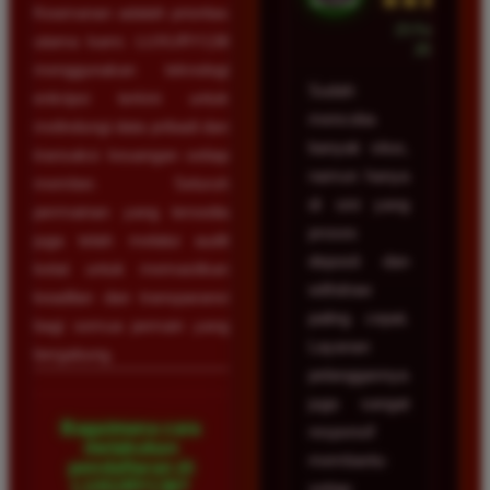
Keamanan adalah prioritas
23 Februari
utama kami. LUXURY138
2026
menggunakan teknologi
Sudah
enkripsi terkini untuk
mencoba
melindungi data pribadi dan
banyak situs,
transaksi keuangan setiap
namun hanya
member. Seluruh
di sini yang
permainan yang tersedia
proses
juga telah melalui audit
deposit dan
ketat untuk memastikan
withdraw
keadilan dan transparansi
paling cepat.
bagi semua pemain yang
Layanan
bergabung.
pelanggannya
juga sangat
Bagaimana cara
responsif
melakukan
membantu
pendaftaran di
LUXURY138?
setiap