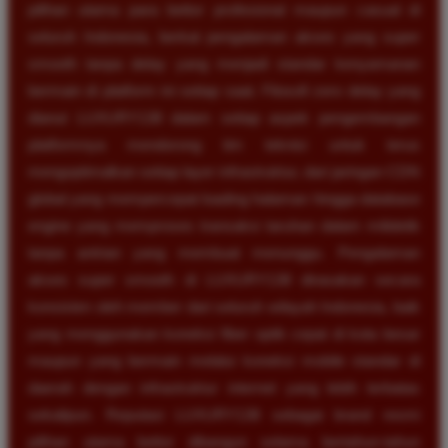
pilihan utama para bettor profesional maupun casual di
seluruh Indonesia, berkat pengalaman akses yang super
smooth tanpa delay yang menjadi standar kenyamanan
bermain di platform ini setiap saat. Filosofi zero delay yang
dianut LUXURY138 dalam setiap aspek pengembangan
platformnya mendorong tim teknisi untuk terus
mengoptimalkan setiap layer infrastruktur, dari jaringan CDN
global yang mempercepat loading halaman hingga database
engine yang memproses transaksi taruhan dalam milidetik
tanpa antrian yang membuat menunggu. Pengalaman
akses super smooth di LUXURY138 dirasakan secara
konsisten oleh member dari seluruh wilayah Indonesia, baik
yang menggunakan koneksi fiber optik cepat di kota besar
maupun yang bermain melalui koneksi mobile standar di
daerah dengan infrastruktur internet yang lebih terbatas
sekalipun. Reputasi LUXURY138 sebagai brand resmi
pilihan utama bettor dibangun selama bertahun-tahun