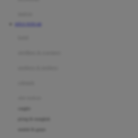
Happy Tummy
Hauck
matras
Havaianas
SITUS TOTO 4D
Hegen
botol
Hot Wheels
sterilizer & warmers
Hybrid
soothers & teethers
I
Inlacta DHA
celemek
Interlac
alat makan
Ivenet
cangkir
J
piring & mangkuk
Jack N Jill
sendok & garpu
Joie