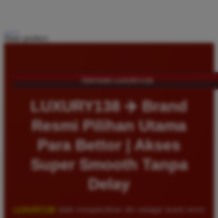
Share product:
TENTANG LUXURY138
LUXURY138 ✈️ Brand
Resmi Pilihan Utama
Para Bettor | Akses
Super Smooth Tanpa
Delay
LUXURY138
telah mengukuhkan diri sebagai brand resmi