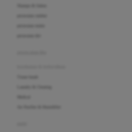
London Taxi
Shampo & Sabun
Love To Dream
perawatan rambut
perawatan mulut
M
perawatan diri
Magformers
Mama's Choice
perawatan ibu
Mamas&Papas
kesehatan & kebersihan
Mamaway
Tissue basah
Maxi Cosi
Laundry & Cleaning
Megabloks
Medical
Micro
Air Purifier & Humidifier
MiDeer
Mimi & Lula
potty
Mini Monkey