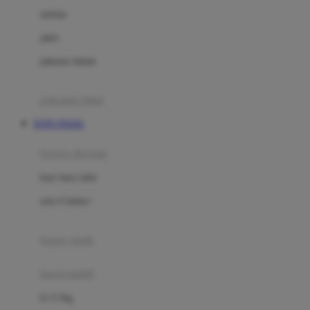
Dae Organics
setelan
Docare
jaket
Doona
pakaian dalam
Down To Earth
Drew
pakaian tidur
Dr. Brown's
TOTO TOGEL
E
kereta dorong
ELC
bayi baru lahir
Ergobaby
usia 6 bulan+
Expert Care
koper anak
Ezyroller
kursi mobil
F
0-13 Kg
Felt So Sweet