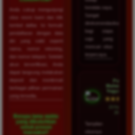
kendala saya.
Anda cukup mengunjungi
Sangat
situs resmi kami dan klik
direkomendasikan
tombol daftar. Isi formulir
bagi siapa
pendaftaran dengan data
saja yang
diri yang valid seperti
mencari situs
nama, nomor rekening,
terpercaya.
dan nomor telepon. Setelah
akun terverifikasi, Anda
dapat langsung melakukan
deposit dan menikmati
Putri
Mahendra •
berbagai pilihan permainan
Yogyakarta
yang tersedia.
★★★★★
23 Februari
2026
Berapa lama waktu
yang dibutuhkan
Tampilan
untuk proses
situsnya
transaksi?