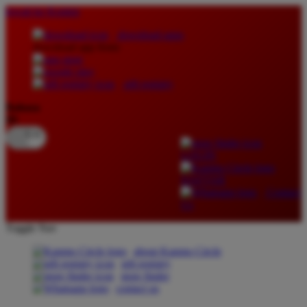
lewati ke Konten
download apps
download app from:
gift registry
Bahasa
ID
LOGIN
DAFTAR
Contact
Us
Toggle Nav
about Kanmo Circle
gift registry
store finder
contact us