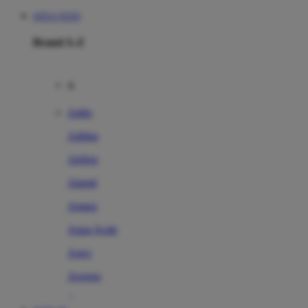
SITUS TOTO
Brand A-Z
A
Addo
Adidas
Airfree
Alamii
Amara
Aqua Scale
Asics
Aveeno
Awan