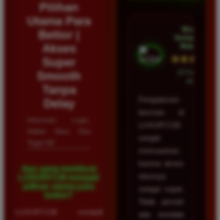
Pilihan
Utama Para
Wulan
Bettor |
Setiawan •
Akses
Malang
★★★★★
Super
23 Februari
Smooth
2026
Tanpa
Pengalaman
Delay
bermain di
Informasi Login,
LUXURY138
Daftar Situs Toto
sangat
Togel 4D
memuaskan
karena akses
Apa yang membuat
situsnya
LUXURY138 menjadi
pilihan utama para
sangat cepat.
bettor?
Tidak pernah
LUXURY138 menjadi
ada kendala