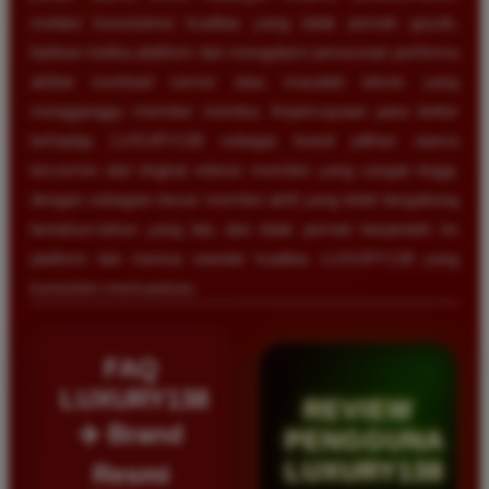
melalui konsistensi kualitas yang tidak pernah goyah,
bahkan ketika platform lain mengalami penurunan performa
akibat overload server atau masalah teknis yang
mengganggu member mereka. Kepercayaan para bettor
terhadap LUXURY138 sebagai brand pilihan utama
tercermin dari tingkat retensi member yang sangat tinggi,
dengan sebagian besar member aktif yang telah bergabung
bertahun-tahun yang lalu dan tidak pernah berpindah ke
platform lain karena standar kualitas LUXURY138 yang
konsisten memuaskan.
FAQ
LUXURY138
REVIEW
✈️ Brand
PENGGUNA
LUXURY138
Resmi