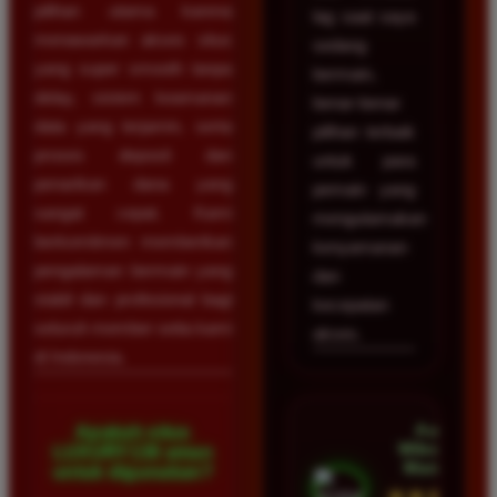
pilihan utama karena
lag saat saya
menawarkan akses situs
sedang
yang super smooth tanpa
bermain,
delay, sistem keamanan
benar-benar
data yang terjamin, serta
pilihan terbaik
proses deposit dan
untuk para
penarikan dana yang
pemain yang
sangat cepat. Kami
mengutamakan
berkomitmen memberikan
kenyamanan
pengalaman bermain yang
dan
stabil dan profesional bagi
kecepatan
seluruh member setia kami
akses.
di Indonesia.
Aulia
Apakah situs
Wibowo •
LUXURY138 aman
Manado
untuk digunakan?
★★★★★