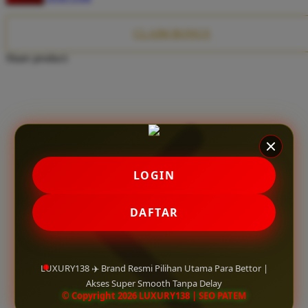
Twistshake
TY Toys
CLAIM BONUS
Share product:
U
V
Veja
Vitaflow
LOGIN
Vtech
DAFTAR
W
Waterland
LUXURY138 ✈️ Brand Resmi Pilihan Utama Para Bettor |
Wellness
Akses Super Smooth Tanpa Delay
© Copyright 2026 LUXURY138 | SEO PATEM
X