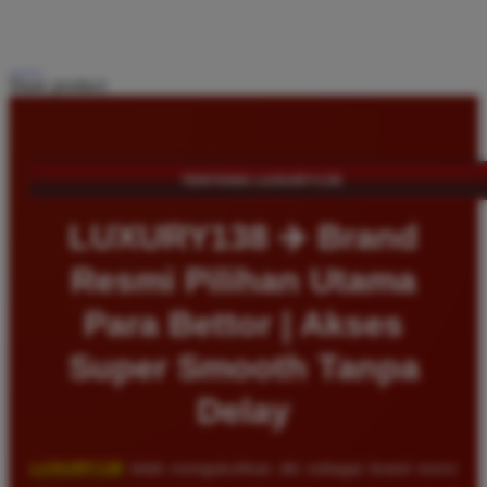
Share product:
TENTANG LUXURY138
LUXURY138 ✈️ Brand
Resmi Pilihan Utama
Para Bettor | Akses
Super Smooth Tanpa
Delay
LUXURY138
telah mengukuhkan diri sebagai brand resmi