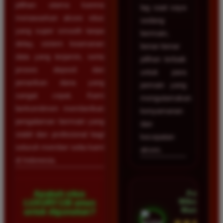
pilihan utama karena
lag saat saya
menawarkan akses situs
sedang
yang super smooth tanpa
bermain,
delay, sistem keamanan
benar-benar
data yang terjamin, serta
pilihan terbaik
proses deposit dan
untuk para
penarikan dana yang
pemain yang
sangat cepat. Kami
mengutamakan
berkomitmen memberikan
kenyamanan
pengalaman bermain yang
dan
stabil dan profesional bagi
kecepatan
seluruh member setia kami
akses.
di Indonesia.
Aulia
Apakah situs
Wibowo •
LUXURY138 aman
Manado
untuk digunakan?
★★★★★