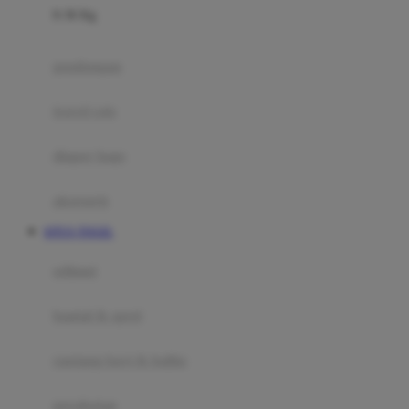
0-36 Kg
Fisher Price
Flipper
gendongan
Friends Of Sally
travel cots
G
diaper bags
Gb
Geko
aksesoris
Graco
SITUS TOGEL
Gund
selimut
H
bantal & sprei
Habbie
Haenim
ranjang bayi & balita
Happy Horse
perabotan