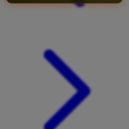
Xootz
Y
Yamatoya
Z
Zaxy
Zoggs
0-9
4Moms
59S