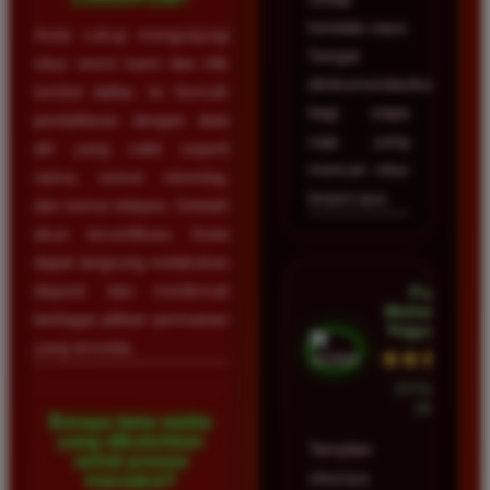
kendala saya.
Anda cukup mengunjungi
Sangat
situs resmi kami dan klik
direkomendasikan
tombol daftar. Isi formulir
bagi siapa
pendaftaran dengan data
saja yang
diri yang valid seperti
mencari situs
nama, nomor rekening,
terpercaya.
dan nomor telepon. Setelah
akun terverifikasi, Anda
dapat langsung melakukan
deposit dan menikmati
Putri
Mahendra •
berbagai pilihan permainan
Yogyakarta
yang tersedia.
★★★★★
23 Februari
2026
Berapa lama waktu
yang dibutuhkan
Tampilan
untuk proses
situsnya
transaksi?