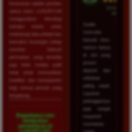
Keamanan adalah prioritas
23 Februari
utama kami. LUXURY138
2026
menggunakan teknologi
Sudah
enkripsi terkini untuk
mencoba
melindungi data pribadi dan
banyak situs,
transaksi keuangan setiap
namun hanya
member. Seluruh
di sini yang
permainan yang tersedia
proses
juga telah melalui audit
deposit dan
ketat untuk memastikan
withdraw
keadilan dan transparansi
paling cepat.
bagi semua pemain yang
Layanan
bergabung.
pelanggannya
juga sangat
Bagaimana cara
responsif
melakukan
membantu
pendaftaran di
LUXURY138?
setiap