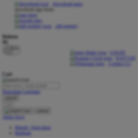
download apps
download app from:
Oh Ma Grain
Okiedog
gift registry
P
Bahasa
ID
Peachy
LOGIN
Phil & Ted's
DAFTAR
Contact Us
Philips Avent
Cari
Pigeon
Playgro
Pencarian Lanjutan
cancel
Poled Global
Cari
Ponycycle
cancel
Akun Saya
Puma
Masuk / buat akun
Pureats
Bantuan