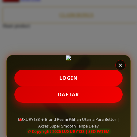
Twistshake
TY Toys
CLAIM BONUS
Share product:
U
V
Veja
Vitaflow
LOGIN
Vtech
DAFTAR
W
Waterland
LUXURY138 ✈️ Brand Resmi Pilihan Utama Para Bettor |
Wellness
Akses Super Smooth Tanpa Delay
© Copyright 2026 LUXURY138 | SEO PATEM
X