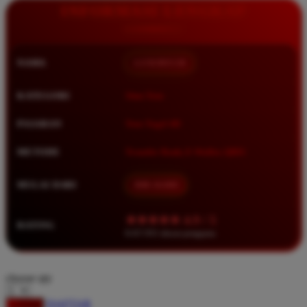
Squishmallows
INFORMASI LENGKAP
Starbooks
Stick-O
NAMA
LUXURY138
Stokke
KATEGORI
Situs Toto
Sudocrem
Sumimo
PASARAN
Toto Togel 4D
Sunnylife
METODE
Transfer Bank, E-Wallet, QRIS
Sun-Staches
MULAI DARI
IDR 10.000
Swimava
★★★★★ 4.9 / 5
T
RATING
8.417.951 ulasan pengguna
Tommee Tippee
Trunki
choose qty
Tutti Bambini
DAFTAR
LOGIN