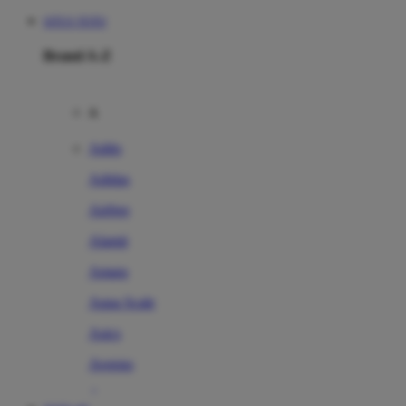
SITUS TOTO
Brand A-Z
A
Addo
Adidas
Airfree
Alamii
Amara
Aqua Scale
Asics
Aveeno
Awan