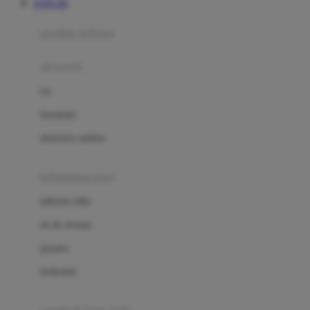
TOTO 4D
Azetabio
produk terbaru
B
aksesoris
Baabaasheepz
tas
Babiators
kacamata
Baby Dove
aksesoris rambut
Baby Jogger
Baby Rovega
kebutuhan bayi
Babybee
pakaian tidur
Banana Boat
set & terusan
Banz
piyama
Barbie
bodysuits
Beaba
Beauty Barn