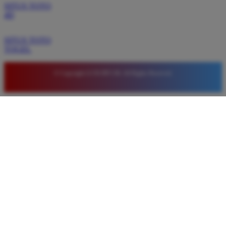
SITUS TOTO
4D
SITUS TOTO
TOGEL
© Copyright LUXURY138. All Rights Reserved.