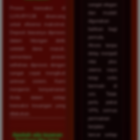
sangat elegan
Proses transaksi di
dan mudah
LUXURY138 dirancang
digunakan
untuk efisiensi maksimal.
bahkan bagi
Deposit biasanya diproses
pemula.
dalam hitungan detik
Akses tanpa
setelah dana masuk,
delay menjadi
sementara proses
nilai plus
withdraw diproses dengan
utama saya
sangat cepat mengikuti
tetap setia
antrean sistem. Kami
bermain di
menjamin kenyamanan
sini. Tidak
Anda dalam setiap
perlu pakai
transaksi keuangan yang
VPN, semua
dilakukan.
permainan
berjalan
Apakah ada layanan
lancar setiap