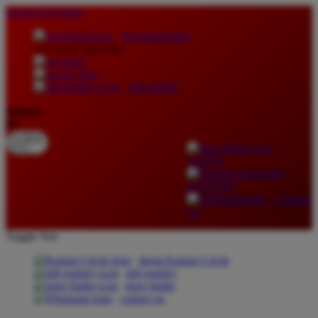
lewati ke Konten
download apps
download app from:
gift registry
Bahasa
ID
LOGIN
DAFTAR
Contact
Us
Toggle Nav
about Kanmo Circle
gift registry
store finder
contact us