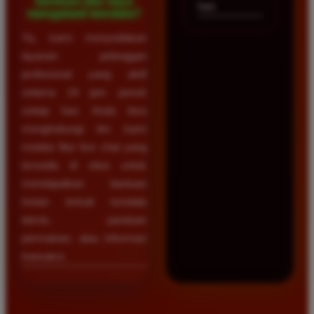
bantuan jika saya
hari.
mengalami kendala?
Ya, kami menyediakan
layanan pelanggan
profesional yang aktif
selama 24 jam penuh
setiap hari. Anda bisa
menghubungi tim kami
melalui fitur live chat yang
tersedia di situs untuk
mendapatkan bantuan
instan terkait kendala
teknis, panduan
permainan, atau informasi
transaksi.