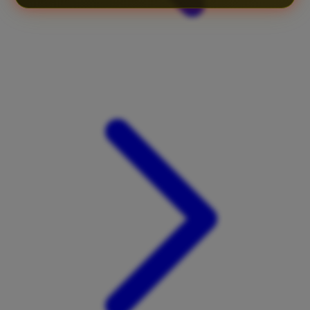
Xootz
Y
Yamatoya
Z
Zaxy
Zoggs
0-9
4Moms
59S