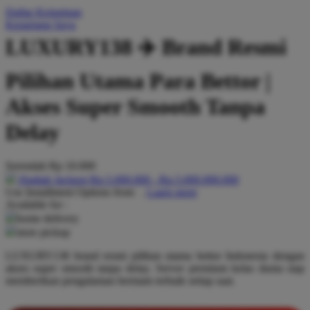
Daftar Keinginan
Q
Keranjang Saya
QV Baby
LUXURY138 ✈️ Brand Resmi
R
Pilihan Utama Para Bettor |
Real Shades
Akses Super Smooth Tanpa
Red Castle
Delay
Ribbon Madness
Serendah
Rp 10.000
S
Hadiah Jackpot
Rp.5.000.000
-
Rp.5.000.000.000
Use Installment Options from
.
Laarn more
Sebamed
Available for :
home delivery
Silver Cross
store pickup
Simply Idea
LUXURY138 brand resmi pilihan utama bettor Indonesia dengan
akses super smooth tanpa delay. Server premium kelas dunia siap
Skip Hop
memberikan pengalaman bermain terbaik setiap saat.
Spectra