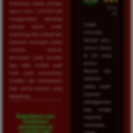
Keamanan adalah prioritas
23 Februari
utama kami. LUXURY138
2026
menggunakan teknologi
Sudah
enkripsi terkini untuk
mencoba
melindungi data pribadi dan
banyak situs,
transaksi keuangan setiap
namun hanya
member. Seluruh
di sini yang
permainan yang tersedia
proses
juga telah melalui audit
deposit dan
ketat untuk memastikan
withdraw
keadilan dan transparansi
paling cepat.
bagi semua pemain yang
Layanan
bergabung.
pelanggannya
juga sangat
Bagaimana cara
responsif
melakukan
membantu
pendaftaran di
LUXURY138?
setiap