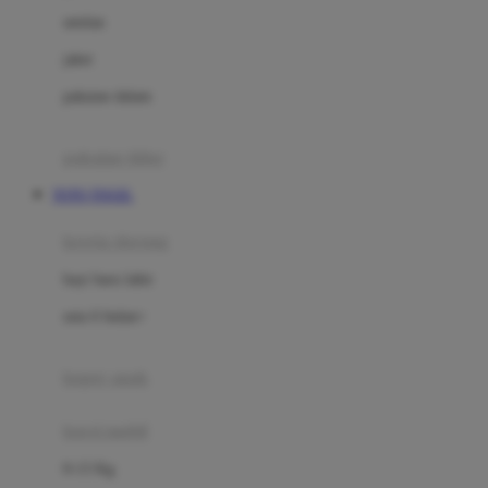
Dae Organics
setelan
Docare
jaket
Doona
pakaian dalam
Down To Earth
Drew
pakaian tidur
Dr. Brown's
TOTO TOGEL
E
kereta dorong
ELC
bayi baru lahir
Ergobaby
usia 6 bulan+
Expert Care
koper anak
Ezyroller
kursi mobil
F
0-13 Kg
Felt So Sweet