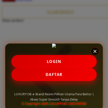
Twistshake
TY Toys
CLAIM BONUS
Share product:
U
V
Veja
Vitaflow
LOGIN
Vtech
DAFTAR
W
Waterland
LUXURY138 ✈️ Brand Resmi Pilihan Utama Para Bettor |
Wellness
Akses Super Smooth Tanpa Delay
© Copyright 2026 LUXURY138 | SEO PATEM
X