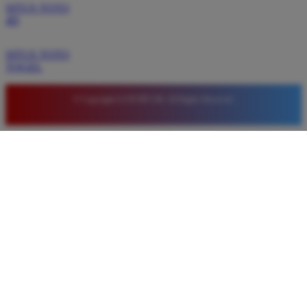
SITUS TOTO
4D
SITUS TOTO
TOGEL
© Copyright LUXURY138. All Rights Reserved.