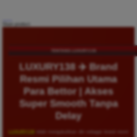
Share product:
TENTANG LUXURY138
LUXURY138 ✈️ Brand
Resmi Pilihan Utama
Para Bettor | Akses
Super Smooth Tanpa
Delay
LUXURY138
telah mengukuhkan diri sebagai brand resmi