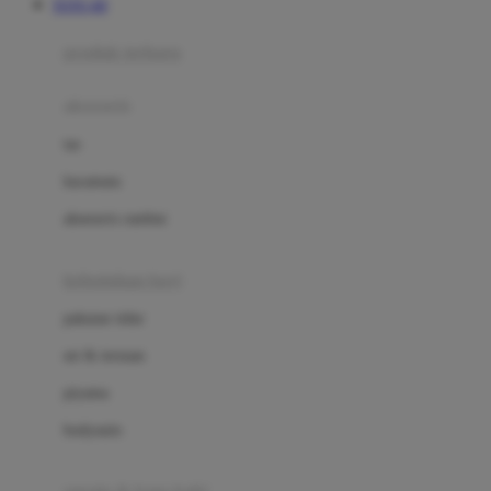
TOTO 4D
Azetabio
produk terbaru
B
aksesoris
Baabaasheepz
tas
Babiators
kacamata
Baby Dove
aksesoris rambut
Baby Jogger
Baby Rovega
kebutuhan bayi
Babybee
pakaian tidur
Banana Boat
set & terusan
Banz
piyama
Barbie
bodysuits
Beaba
Beauty Barn