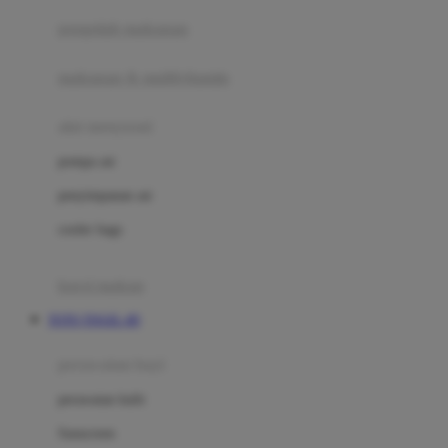
pengolah makanan
Joolz
Jujube
makanan & multivitamin
K
alat menyusui
Kiddycuts
pompa asi
Kumon
penyimpanan asi
L
cooler bags
Leapfrog
kursi makan
Leclerc
TOTO TOGEL 4D
Lee Vierra
Lillebaby
perawatan bayi
Little Bird Told Me
perawatan kulit
Little Miss Janis
Sunscreen