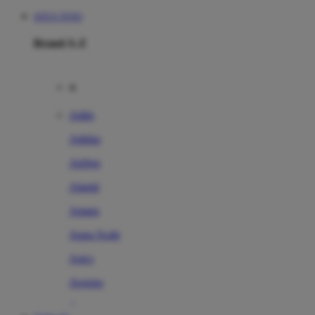
SITUS TOTO
Brand A-Z
A
Addo
Adidas
Airfree
Alamii
Amara
Aqua Scale
Asics
Aveeno
Awan