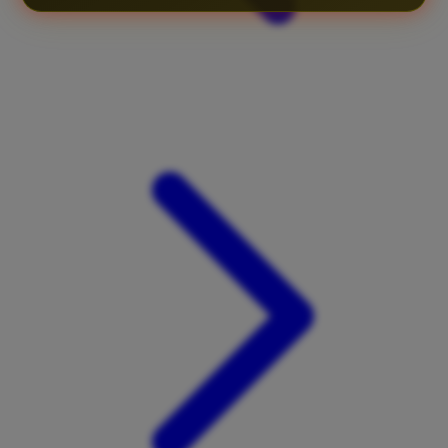
Xootz
Y
Yamatoya
Z
Zaxy
Zoggs
0-9
4Moms
59S