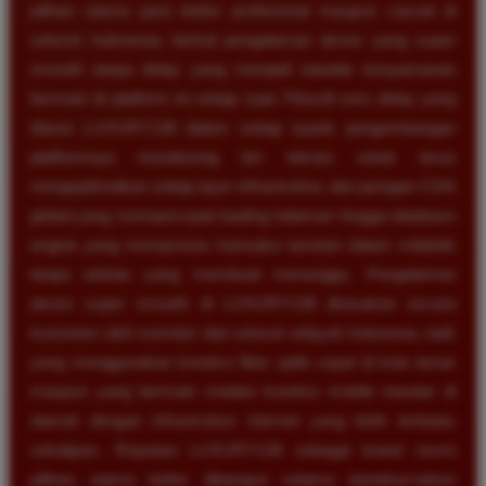
pilihan utama para bettor profesional maupun casual di
seluruh Indonesia, berkat pengalaman akses yang super
smooth tanpa delay yang menjadi standar kenyamanan
bermain di platform ini setiap saat. Filosofi zero delay yang
dianut LUXURY138 dalam setiap aspek pengembangan
platformnya mendorong tim teknisi untuk terus
mengoptimalkan setiap layer infrastruktur, dari jaringan CDN
global yang mempercepat loading halaman hingga database
engine yang memproses transaksi taruhan dalam milidetik
tanpa antrian yang membuat menunggu. Pengalaman
akses super smooth di LUXURY138 dirasakan secara
konsisten oleh member dari seluruh wilayah Indonesia, baik
yang menggunakan koneksi fiber optik cepat di kota besar
maupun yang bermain melalui koneksi mobile standar di
daerah dengan infrastruktur internet yang lebih terbatas
sekalipun. Reputasi LUXURY138 sebagai brand resmi
pilihan utama bettor dibangun selama bertahun-tahun