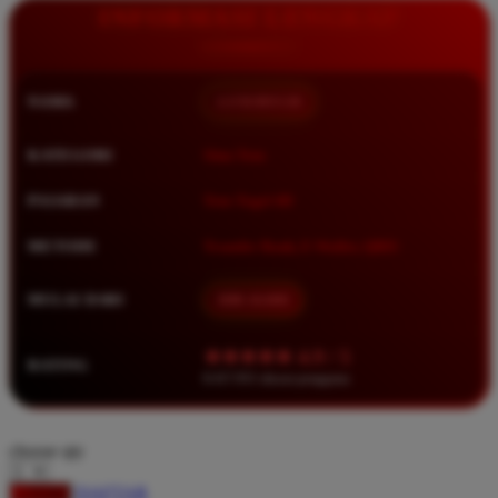
Squishmallows
INFORMASI LENGKAP
Starbooks
Stick-O
NAMA
LUXURY138
Stokke
KATEGORI
Situs Toto
Sudocrem
Sumimo
PASARAN
Toto Togel 4D
Sunnylife
METODE
Transfer Bank, E-Wallet, QRIS
Sun-Staches
MULAI DARI
IDR 10.000
Swimava
★★★★★ 4.9 / 5
T
RATING
8.417.951 ulasan pengguna
Tommee Tippee
Trunki
choose qty
Tutti Bambini
DAFTAR
LOGIN