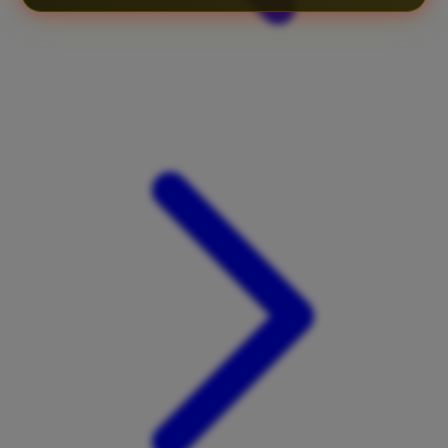
Xootz
Y
Yamatoya
Z
Zaxy
Zoggs
0-9
4Moms
59S