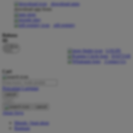
download apps
download app from:
Oh Ma Grain
Okiedog
gift registry
P
Bahasa
ID
Peachy
LOGIN
Phil & Ted's
DAFTAR
Contact Us
Philips Avent
Cari
Pigeon
Playgro
Pencarian Lanjutan
cancel
Poled Global
Cari
Ponycycle
cancel
Akun Saya
Puma
Masuk / buat akun
Pureats
Bantuan