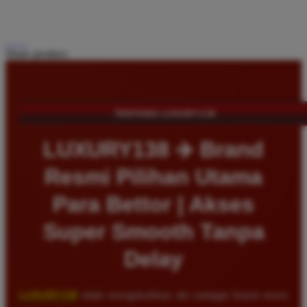
Share product:
TENTANG LUXURY138
LUXURY138 ✈️ Brand
Resmi Pilihan Utama
Para Bettor | Akses
Super Smooth Tanpa
Delay
LUXURY138
telah mengukuhkan diri sebagai brand resmi