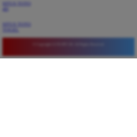
SITUS TOTO
4D
SITUS TOTO
TOGEL
© Copyright LUXURY138. All Rights Reserved.