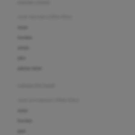
pakaian renang
Bumkins
anak laki-laki (18bln-8thn)
C
atasan
Cetaphil
bawahan
Chicco
setelan
Childlife
jaket
Clevamama
pakaian dalam
Cocolatte
Cottonseeds
pakaian ibu hamil
Cozy N Safe
anak perempuan (18bln-8thn)
Crane
atasan
Cybex
bawahan
D
gaun