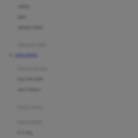
Dae Organics
setelan
Docare
jaket
Doona
pakaian dalam
Down To Earth
Drew
pakaian tidur
Dr. Brown's
TOTO TOGEL
E
kereta dorong
ELC
bayi baru lahir
Ergobaby
usia 6 bulan+
Expert Care
koper anak
Ezyroller
kursi mobil
F
0-13 Kg
Felt So Sweet