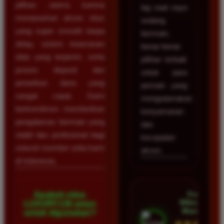
pilihan utama karena
lag saat saya
menawarkan akses situs
sedang
yang super smooth tanpa
bermain,
delay, sistem keamanan
benar-benar
data yang terjamin, serta
pilihan terbaik
proses deposit dan
untuk para
penarikan dana yang
pemain yang
sangat cepat. Kami
mengutamakan
berkomitmen memberikan
kenyamanan
pengalaman bermain yang
dan
stabil dan profesional bagi
kecepatan
seluruh member setia kami
akses.
di Indonesia.
Aulia
Apakah situs
Wibowo •
LUXURY138 aman
Manado
untuk digunakan?
★★★★★