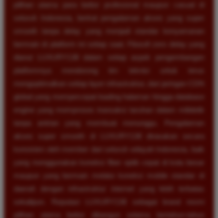
pilihan utama para bettor profesional maupun casual di
seluruh Indonesia, berkat pengalaman akses yang super
smooth tanpa delay yang menjadi standar kenyamanan
bermain di platform ini setiap saat. Filosofi zero delay yang
dianut LUXURY138 dalam setiap aspek pengembangan
platformnya mendorong tim teknisi untuk terus
mengoptimalkan setiap layer infrastruktur, dari jaringan CDN
global yang mempercepat loading halaman hingga database
engine yang memproses transaksi taruhan dalam milidetik
tanpa antrian yang membuat menunggu. Pengalaman
akses super smooth di LUXURY138 dirasakan secara
konsisten oleh member dari seluruh wilayah Indonesia, baik
yang menggunakan koneksi fiber optik cepat di kota besar
maupun yang bermain melalui koneksi mobile standar di
daerah dengan infrastruktur internet yang lebih terbatas
sekalipun. Reputasi LUXURY138 sebagai brand resmi
pilihan utama bettor dibangun selama bertahun-tahun