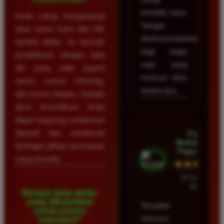
kendala saya.
Anda cukup mengunjungi
Sangat
situs resmi kami dan klik
direkomendasikan
tombol daftar. Isi formulir
bagi siapa
pendaftaran dengan data
saja yang
diri yang valid seperti
mencari situs
nama, nomor rekening,
terpercaya.
dan nomor telepon. Setelah
akun terverifikasi, Anda
dapat langsung melakukan
deposit dan menikmati
Putri
Mahendra •
berbagai pilihan permainan
Yogyakarta
yang tersedia.
★★★★★
23 Februari
2026
Berapa lama waktu
yang dibutuhkan
Tampilan
untuk proses
situsnya
transaksi?