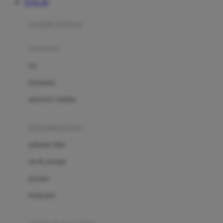
TOTO 4D
Azetabio
produk terbaru
B
aksesoris
Baabaasheepz
tas
Babiators
kacamata
Baby Dove
aksesoris rambut
Baby Jogger
Baby Rovega
kebutuhan bayi
Babybee
pakaian tidur
Banana Boat
set & terusan
Banz
piyama
Barbie
bodysuits
Beaba
Beauty Barn