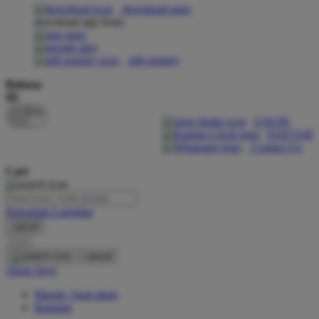
download apps
download app from:
Oh Ma Grain
Okiedog
gift registry
P
Bahasa
ID
Peachy
LOGIN
Phil & Ted's
DAFTAR
Contact Us
Philips Avent
Cari
Pigeon
Playgro
Pencarian Lanjutan
cancel
Poled Global
Cari
Ponycycle
cancel
Akun Saya
Puma
Masuk / buat akun
Pureats
Bantuan