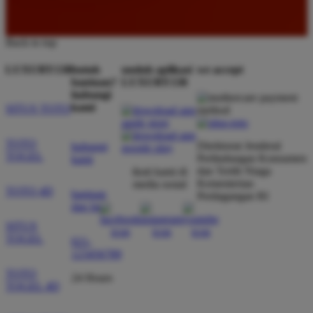
Back to top
LUXURY138
butuh
unduh aplikasi
we accept
bantuan?
LUXURY138
hubungi
kami
SITUS TOTO
TOTO
Direktorat Jenderal
hubungi
TOGEL
Perlindungan Konsumen
kami
dan Tertib Niaga
ikuti kami di
Kementerian
media sosial
TOTO 4D
bantuan
Perdagangan RI
dan faq
SITUS
TOGEL
021-
123456789
TOTO
24 Hours
TOGEL 4D