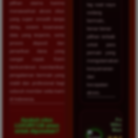
pilihan utama karena
lag saat saya
menawarkan akses situs
sedang
yang super smooth tanpa
bermain,
delay, sistem keamanan
benar-benar
data yang terjamin, serta
pilihan terbaik
proses deposit dan
untuk para
penarikan dana yang
pemain yang
sangat cepat. Kami
mengutamakan
berkomitmen memberikan
kenyamanan
pengalaman bermain yang
dan
stabil dan profesional bagi
kecepatan
seluruh member setia kami
akses.
di Indonesia.
Aulia
Apakah situs
Wibowo •
LUXURY138 aman
Manado
untuk digunakan?
★★★★★