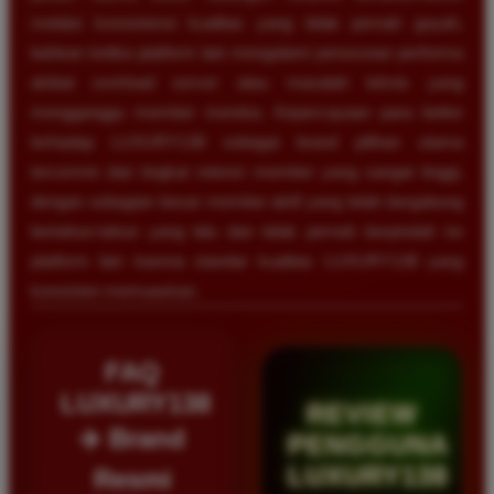
melalui konsistensi kualitas yang tidak pernah goyah,
bahkan ketika platform lain mengalami penurunan performa
akibat overload server atau masalah teknis yang
mengganggu member mereka. Kepercayaan para bettor
terhadap LUXURY138 sebagai brand pilihan utama
tercermin dari tingkat retensi member yang sangat tinggi,
dengan sebagian besar member aktif yang telah bergabung
bertahun-tahun yang lalu dan tidak pernah berpindah ke
platform lain karena standar kualitas LUXURY138 yang
konsisten memuaskan.
FAQ
LUXURY138
REVIEW
✈️ Brand
PENGGUNA
LUXURY138
Resmi