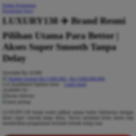
Daftar Keinginan
Q
Keranjang Saya
QV Baby
LUXURY138 ✈️ Brand Resmi
R
Pilihan Utama Para Bettor |
Real Shades
Akses Super Smooth Tanpa
Red Castle
Delay
Ribbon Madness
Serendah
Rp 10.000
S
Hadiah Jackpot
Rp.5.000.000
-
Rp.5.000.000.000
Use Installment Options from
.
Laarn more
Sebamed
Available for :
home delivery
Silver Cross
store pickup
Simply Idea
LUXURY138 brand resmi pilihan utama bettor Indonesia dengan
akses super smooth tanpa delay. Server premium kelas dunia siap
Skip Hop
memberikan pengalaman bermain terbaik setiap saat.
Spectra