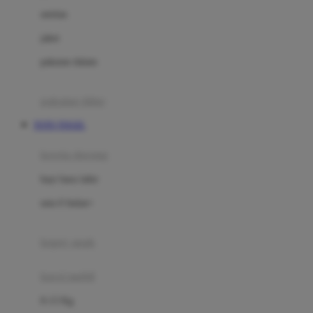
Dae Organics
setelan
Docare
jaket
Doona
pakaian dalam
Down To Earth
Drew
pakaian tidur
Dr. Brown's
TOTO TOGEL
E
kereta dorong
ELC
bayi baru lahir
Ergobaby
usia 6 bulan+
Expert Care
koper anak
Ezyroller
kursi mobil
F
0-13 Kg
Felt So Sweet