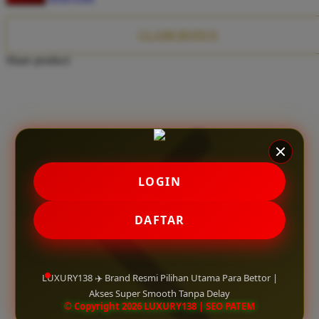
Twistshake
TY Toys
CLAIM BONUS
Share product:
U
V
Veja
Vitaflow
LOGIN
Vtech
DAFTAR
W
Waterland
LUXURY138 ✈️ Brand Resmi Pilihan Utama Para Bettor |
Wellness
Akses Super Smooth Tanpa Delay
© Copyright 2026 LUXURY138 | SEO PATEM
X