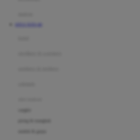
Happy Tummy
Hauck
matras
Havaianas
SITUS TOTO 4D
Hegen
botol
Hot Wheels
sterilizer & warmers
Hybrid
soothers & teethers
I
Inlacta DHA
celemek
Interlac
alat makan
Ivenet
cangkir
J
piring & mangkuk
Jack N Jill
sendok & garpu
Joie