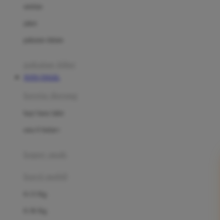
setelan
jaket
pakaian dalam
pakaian tidur
TOTO TOGEL
kereta dorong
bayi baru lahir
usia 6 bulan+
koper anak
kursi mobil
0-13 Kg
0-36 Kg