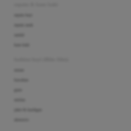
sepatu & kaus kaki
sepatu bayi
sepatu anak
sandal
kaus kaki
fashion bayi (0bln-3thn)
atasan
bawahan
gaun
setelan
jaket & kardigan
aksesoris