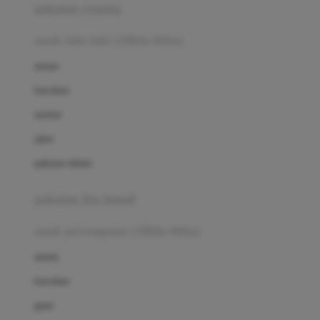
pakaian renang
anak laki-laki (18bln-8thn)
atasan
bawahan
setelan
jaket
pakaian dalam
pakaian ibu hamil
anak perempuan (18bln-8thn)
atasan
bawahan
gaun