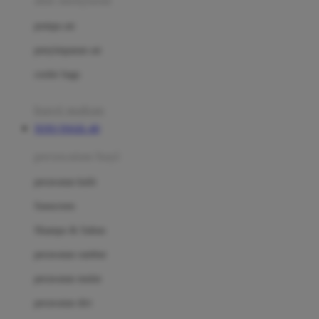
alat menyusui
pompa asi
penyimpanan asi
cooler bags
kursi makan
TOTO TOGEL 4D
perawatan bayi
perawatan kulit
Sunscreen
Shampo & Sabun
perawatan rambut
perawatan mulut
perawatan diri