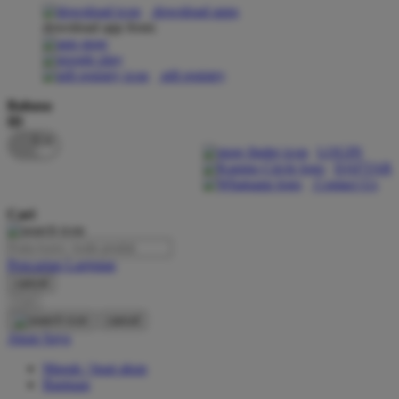
download apps
download app from:
Oh Ma Grain
Okiedog
gift registry
P
Bahasa
ID
Peachy
LOGIN
Phil & Ted's
DAFTAR
Contact Us
Philips Avent
Cari
Pigeon
Playgro
Pencarian Lanjutan
cancel
Poled Global
Cari
Ponycycle
cancel
Akun Saya
Puma
Masuk / buat akun
Pureats
Bantuan