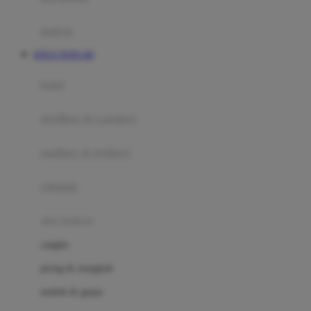
Happy Tummy
Hauck
matras
Havaianas
SITUS TOTO 4D
Hegen
botol
Hot Wheels
sterilizer & warmers
Hybrid
soothers & teethers
I
Inlacta DHA
celemek
Interlac
alat makan
Ivenet
cangkir
J
piring & mangkuk
Jack N Jill
sendok & garpu
Joie