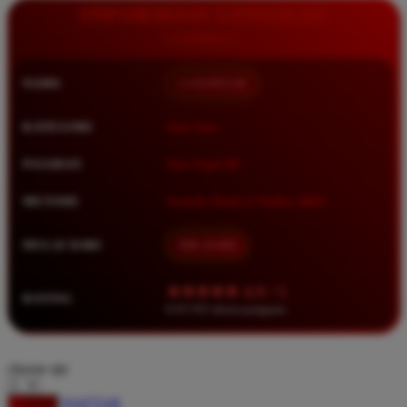
Squishmallows
INFORMASI LENGKAP
Starbooks
Stick-O
NAMA
LUXURY138
Stokke
KATEGORI
Situs Toto
Sudocrem
Sumimo
PASARAN
Toto Togel 4D
Sunnylife
METODE
Transfer Bank, E-Wallet, QRIS
Sun-Staches
MULAI DARI
IDR 10.000
Swimava
★★★★★ 4.9 / 5
T
RATING
8.417.951 ulasan pengguna
Tommee Tippee
Trunki
choose qty
Tutti Bambini
DAFTAR
LOGIN