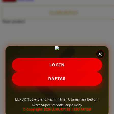
Twistshake
TY Toys
CLAIM BONUS
Share product:
U
V
Veja
Vitaflow
LOGIN
Vtech
DAFTAR
W
Waterland
LUXURY138 ✈️ Brand Resmi Pilihan Utama Para Bettor |
Wellness
Akses Super Smooth Tanpa Delay
© Copyright 2026 LUXURY138 | SEO PATEM
X