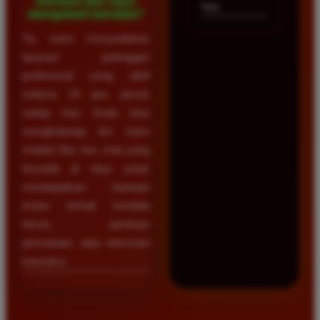
bantuan jika saya
hari.
mengalami kendala?
Ya, kami menyediakan
layanan pelanggan
profesional yang aktif
selama 24 jam penuh
setiap hari. Anda bisa
menghubungi tim kami
melalui fitur live chat yang
tersedia di situs untuk
mendapatkan bantuan
instan terkait kendala
teknis, panduan
permainan, atau informasi
transaksi.