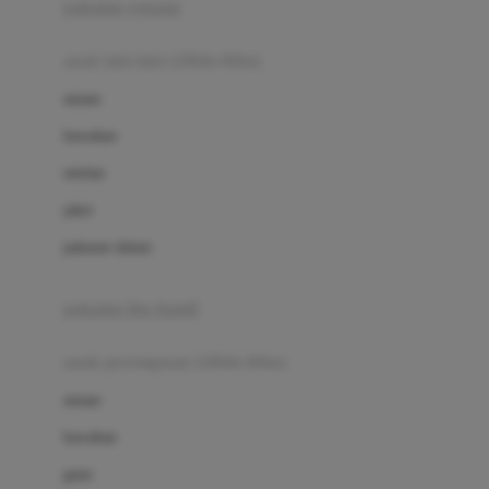
pakaian renang
Bumkins
anak laki-laki (18bln-8thn)
C
atasan
Cetaphil
bawahan
Chicco
setelan
Childlife
jaket
Clevamama
pakaian dalam
Cocolatte
Cottonseeds
pakaian ibu hamil
Cozy N Safe
anak perempuan (18bln-8thn)
Crane
atasan
Cybex
bawahan
D
gaun