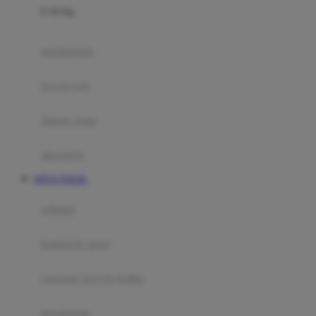
0-36 Kg
Fisher Price
Flipper
gendongan
Friends Of Sally
travel cots
G
diaper bags
Gb
Geko
aksesoris
Graco
SITUS TOGEL
Gund
selimut
H
bantal & sprei
Habbie
Haenim
ranjang bayi & balita
Happy Horse
perabotan