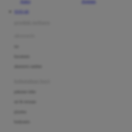
Asics
Aveeno
TOTO 4D
produk terbaru
aksesoris
tas
kacamata
aksesoris rambut
kebutuhan bayi
pakaian tidur
set & terusan
piyama
bodysuits