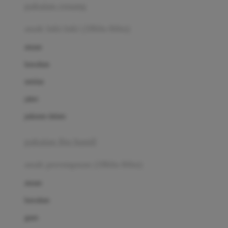
pakaian renang
anak laki-laki (18bln-8thn)
atasan
bawahan
setelan
jaket
pakaian dalam
pakaian ibu hamil
anak perempuan (18bln-8thn)
atasan
bawahan
gaun