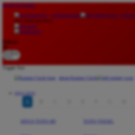
lewati ke Konten
download apps
gift reg
download app from:
Bahasa
ID
Toggle Nav
about Kanmo Circle
SITUS TOTO
A
B
C
D
E
F
G
H
SITUS TOTO 4D
TOTO TOGEL