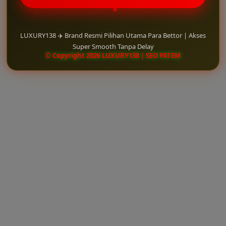
LUXURY138 ✈️ Brand Resmi Pilihan Utama Para Bettor | Akses
Super Smooth Tanpa Delay
© Copyright 2026 LUXURY138 | SEO PATEM