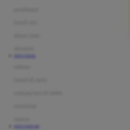
gendongan
travel cots
diaper bags
aksesoris
SITUS TOGEL
selimut
bantal & sprei
ranjang bayi & balita
perabotan
matras
SITUS TOTO 4D